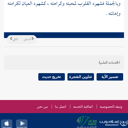
وبالجملة فشهود القلوب لمحبته وكراهته ، كشهود العيان لكرامته
وإهانته .
السابق
التالي
الخدمات العلمية
تفسير الآية
عناوين الشجرة
تخريج حديث
وثيقة الخصوصية
اتفاقية الخدمة
اتصل بنا
من نحن