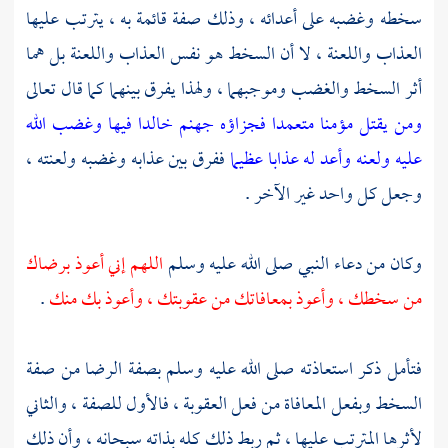
سخطه وغضبه على أعدائه ، وذلك صفة قائمة به ، يترتب عليها
العذاب واللعنة ، لا أن السخط هو نفس العذاب واللعنة بل هما
أثر السخط والغضب وموجبهما ، ولهذا يفرق بينهما كما قال تعالى
ومن يقتل مؤمنا متعمدا فجزاؤه جهنم خالدا فيها وغضب الله
عليه ولعنه وأعد له عذابا عظيما
ففرق بين عذابه وغضبه ولعنته ،
وجعل كل واحد غير الآخر .
وكان من دعاء النبي صلى الله عليه وسلم
اللهم إني أعوذ برضاك
من سخطك ، وأعوذ بمعافاتك من عقوبتك ، وأعوذ بك منك
.
فتأمل ذكر استعاذته صلى الله عليه وسلم بصفة الرضا من صفة
السخط وبفعل المعافاة من فعل العقوبة ، فالأول للصفة ، والثاني
لأثرها المترتب عليها ، ثم ربط ذلك كله بذاته سبحانه ، وأن ذلك