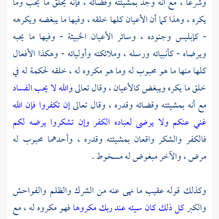
وشرعا ، مع أنه وجد بمشيئته وقضائه ، فإنه يخلق ما يحب وما
يكره ، وهذا كما أن الأعيان كلها خلقه ، وفيها ما يبغضه ويكرهه
- كإبليس وجنوده ، وسائر الأعيان الخبيثة - وفيها ما يحبه
ويرضاه - كأنبيائه ورسله ، وملائكته وأوليائه - وهكذا الأفعال
كلها منها ما هو محبوب له وما هو مكروه له ، خلقه لحكمة له في
خلق ما يكره ويبغض كالأعيان ، وقال تعالى
والله لا يحب الفساد
مع أنه بمشيئته وقضائه وقدره ، وقال تعالى
إن تكفروا فإن الله
غني عنكم ولا يرضى لعباده الكفر وإن تشكروا يرضه لكم
فالكفر والشكر واقعان بمشيئته وقدره ، وأحدهما محبوب له
مرض ، والآخر مبغوض له مسخوط .
وكذلك قوله عقيب ما نهى عنه من الشرك والظلم والفواحش
والكبر
كل ذلك كان سيئه عند ربك مكروها
فهو مكروه له ، مع