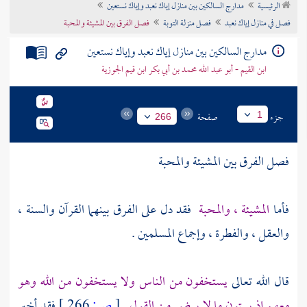
الرئيسية
مدارج السالكين بين منازل إياك نعبد وإياك نستعين
تراجم الأعلام
فصل في منازل إياك نعبد
فصل منزلة التوبة
فصل الفرق بين المشيئة والمحبة
مدارج السالكين بين منازل إياك نعبد وإياك نستعين
ابن القيم - أبو عبد الله محمد بن أبي بكر ابن قيم الجوزية
جزء
صفحة
1
266
فصل الفرق بين المشيئة والمحبة
فأما
المشيئة ، والمحبة
فقد دل على الفرق بينهما القرآن والسنة ،
والعقل ، والفطرة ، وإجماع المسلمين .
قال الله تعالى
يستخفون من الناس ولا يستخفون من الله وهو
معهم إذ يبيتون ما لا يرضى من القول
[
ص:
266 ]
فقد أخبر