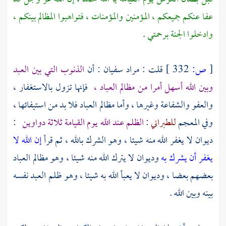
عفا عنكم جميعكم ، المؤمنين والمؤمنات ، فتواهبوا المظالم بينكم ،
وادخلوا الجنة برحمتي
.
[
ص:
332 ]
قلت : مراد
سفيان
: أن
الذنوب التي بين العبد
وبين الله أسهل أمرا من مظالم العباد ،
فإنها تزول بالاستغفار ،
والعفو والشفاعة وغيرها ، وأما مظالم العباد فلا بد من استيفائها ،
وفي المعجم
للطبراني
:
الظلم عند الله يوم القيامة ثلاثة دواوين
:
ديوان لا يغفر الله منه شيئا ، وهو الشرك بالله ، ثم قرأ
إن الله لا
يغفر أن يشرك به
وديوان لا يترك الله منه شيئا ، وهو مظالم العباد
بعضهم بعضا ، وديوان لا يعبأ الله به شيئا ، وهو ظلم العبد نفسه
بينه وبين الله .