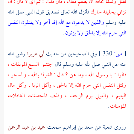
تقتل ولدك مخافة أن يطعم معك ، قال قلت : ثم أي ؟ قال : أن
تزاني بحليلة جارك
فأنزل الله تعالى تصديق قول النبي صلى الله
عليه وسلم
والذين لا يدعون مع الله إلها آخر ولا يقتلون النفس
التي حرم الله إلا بالحق ولا يزنون
.
[
ص:
330 ]
وفي الصحيحين من حديث
أبي هريرة
رضي الله
عنه عن النبي صلى الله عليه وسلم قال
اجتنبوا السبع الموبقات ،
قالوا : يا رسول الله ، وما هن ؟ قال : الشرك بالله ، والسحر ،
وقتل النفس التي حرم الله إلا بالحق ، وأكل الربا ، وأكل مال
اليتيم ، والتولي يوم الزحف ، وقذف المحصنات الغافلات
المؤمنات
.
وروى
شعبة
عن
سعد بن إبراهيم
سمعت
حميد بن عبد الرحمن