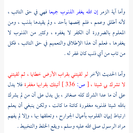
وأما آية الزمر
إن الله يغفر الذنوب جميعا
فهي في حق التائب ،
لأنه أطلق وعمم ، فلم يخصها بأحد ، ولم يقيدها بذنب ، ومن
المعلوم بالضرورة أن الكفر لا يغفره ، وكثير من الذنوب لا
يغفرها ، فعلم أن هذا الإطلاق والتعميم في حق التائب ، فكل
من تاب من أي ذنب كان غفر له .
وأما الحديث الآخر
لو لقيتني بقراب الأرض خطايا ، ثم لقيتني
لا تشرك بي شيئا ،
[
ص:
336 ]
أتيتك بقرابها مغفرة
فلا يدل
على أن ما عدا الشرك كله صغائر ، بل يدل على أن من لم يشرك
بالله شيئا فذنوبه مغفورة كائنة ما كانت ، ولكن ينبغي أن يعلم
ارتباط إيمان القلوب بأعمال الجوارح ، وتعلقها بها ، وإلا لم يفهم
مراد الرسول صلى الله عليه وسلم ، ويقع الخلط والتخبيط .