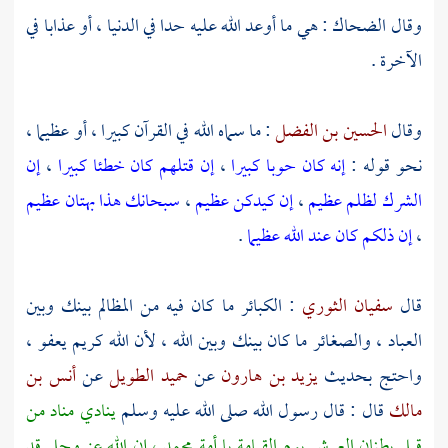
وقال
الضحاك
: هي ما أوعد الله عليه حدا في الدنيا ، أو عذابا في
الآخرة .
وقال
الحسين بن الفضل
: ما سماه الله في القرآن كبيرا ، أو عظيما ،
نحو قوله :
إنه كان حوبا كبيرا
،
إن قتلهم كان خطئا كبيرا
،
إن
الشرك لظلم عظيم
،
إن كيدكن عظيم
،
سبحانك هذا بهتان عظيم
،
إن ذلكم كان عند الله عظيما
.
قال
سفيان الثوري
: الكبائر ما كان فيه من المظالم بينك وبين
العباد ، والصغائر ما كان بينك وبين الله ، لأن الله كريم يعفو ،
واحتج بحديث
يزيد بن هارون
عن
حميد الطويل
عن
أنس بن
مالك
قال : قال رسول الله صلى الله عليه وسلم
ينادي مناد من
قبل بطنان العرش يوم القيامة يا أمة
محمد ،
إن الله عز وجل قد