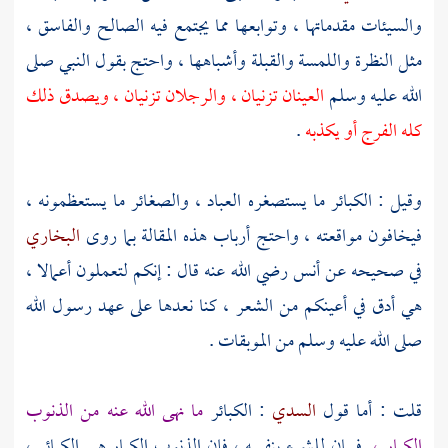
والسيئات مقدماتها ، وتوابعها مما يجتمع فيه الصالح والفاسق ،
مثل النظرة واللمسة والقبلة وأشباهها ، واحتج بقول النبي صلى
الله عليه وسلم
العينان تزنيان ، والرجلان تزنيان ، ويصدق ذلك
كله الفرج أو يكذبه
.
وقيل : الكبائر ما يستصغره العباد ، والصغائر ما يستعظمونه ،
فيخافون مواقعته ، واحتج أرباب هذه المقالة بما روى
البخاري
في صحيحه عن
أنس
رضي الله عنه قال : إنكم لتعملون أعمالا ،
هي أدق في أعينكم من الشعر ، كنا نعدها على عهد رسول الله
صلى الله عليه وسلم من الموبقات .
قلت : أما قول
السدي
: الكبائر
ما نهى الله عنه من الذنوب
الكبار ،
فبيان للشيء بنفسه ، فإن الذنوب الكبار هي الكبائر ،