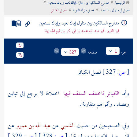
الرئيسية
مدارج السالكين بين منازل إياك نعبد وإياك نستعين
تراجم الأعلام
فصل في منازل إياك نعبد
فصل منزلة التوبة
فصل الكبائر
مدارج السالكين بين منازل إياك نعبد وإياك نستعين
ابن القيم - أبو عبد الله محمد بن أبي بكر ابن قيم الجوزية
جزء
صفحة
1
327
[
ص:
327 ]
فصل الكبائر
وأما
الكبائر فاختلف السلف فيها
اختلافا لا يرجع إلى تباين
وتضاد ، وأقوالهم متقاربة .
وفي الصحيحين من حديث
الشعبي
عن
عبد الله بن عمرو
عن
النبي صلى الله عليه وسلم قال
[
ص:
328 ]
[
ص:
329 ]