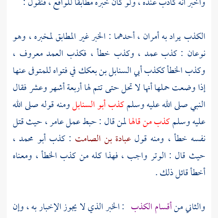
وأخبر أنه كاذب عنده ، ولو كان خبره مطابقا للواقع ، فنقول :
الكذب يراد به أمران ، أحدهما : الخبر غير المطابق لمخبره ، وهو
نوعان : كذب عمد ، وكذب خطأ ، فكذب العمد معروف ،
وكذب الخطأ ككذب
أبي السنابل بن بعكك
في فتواه للمتوفى عنها
إذا وضعت حملها أنها لا تحل حتى تتم لها أربعة أشهر وعشر فقال
النبي صلى الله عليه وسلم
كذب
أبو السنابل
ومنه قوله صلى الله
عليه وسلم
كذب من قالها
لمن قال : حبط عمل عامر ، حيث قتل
نفسه خطأ ، ومنه قول
عبادة بن الصامت
: كذب
أبو محمد ،
حيث قال : الوتر واجب ، فهذا كله من كذب الخطأ ، ومعناه
أخطأ قائل ذلك .
والثاني من
أقسام الكذب
: الخبر الذي لا يجوز الإخبار به ، وإن