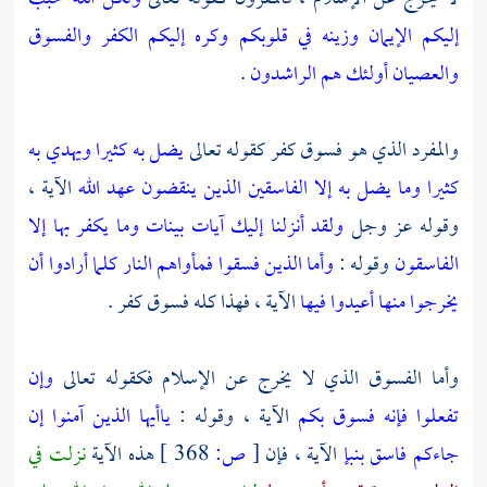
إليكم الإيمان وزينه في قلوبكم وكره إليكم الكفر والفسوق
والعصيان أولئك هم الراشدون
.
والمفرد الذي هو فسوق كفر كقوله تعالى
يضل به كثيرا ويهدي به
كثيرا وما يضل به إلا الفاسقين الذين ينقضون عهد الله
الآية ،
وقوله عز وجل
ولقد أنزلنا إليك آيات بينات وما يكفر بها إلا
الفاسقون
وقوله :
وأما الذين فسقوا فمأواهم النار كلما أرادوا أن
يخرجوا منها أعيدوا فيها
الآية ، فهذا كله فسوق كفر .
وأما الفسوق الذي لا يخرج عن الإسلام فكقوله تعالى
وإن
تفعلوا فإنه فسوق بكم
الآية ، وقوله :
ياأيها الذين آمنوا إن
جاءكم فاسق بنبإ
الآية ، فإن
[
ص:
368 ]
هذه الآية
نزلت في