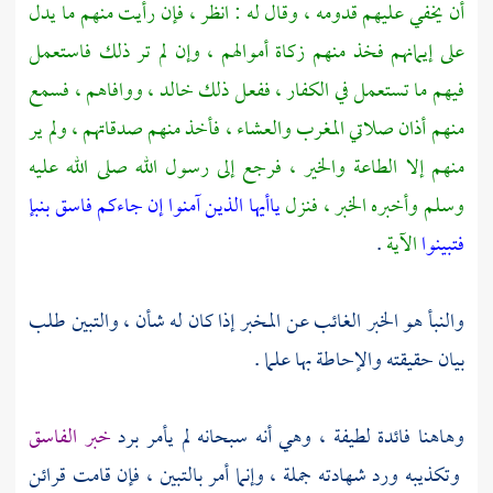
أن يخفي عليهم قدومه ، وقال له : انظر ، فإن رأيت منهم ما يدل
على إيمانهم فخذ منهم زكاة أموالهم ، وإن لم تر ذلك فاستعمل
فيهم ما تستعمل في الكفار ، ففعل ذلك
خالد ،
ووافاهم ، فسمع
منهم أذان صلاتي المغرب والعشاء ، فأخذ منهم صدقاتهم ، ولم ير
منهم إلا الطاعة والخير ، فرجع إلى رسول الله صلى الله عليه
وسلم وأخبره الخبر ، فنزل
ياأيها الذين آمنوا إن جاءكم فاسق بنبإ
فتبينوا
الآية
.
والنبأ هو الخبر الغائب عن المخبر إذا كان له شأن ، والتبين طلب
بيان حقيقته والإحاطة بها علما .
وهاهنا فائدة لطيفة ، وهي أنه سبحانه لم يأمر برد
خبر الفاسق
وتكذيبه ورد شهادته جملة ، وإنما أمر بالتبين ، فإن قامت قرائن