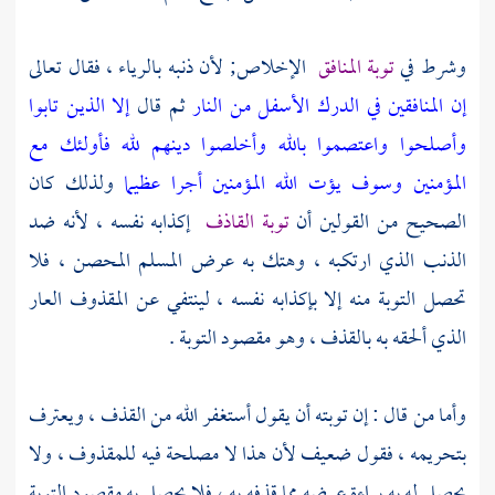
وشرط في
توبة المنافق
الإخلاص; لأن ذنبه بالرياء ، فقال تعالى
إن المنافقين في الدرك الأسفل من النار
ثم قال
إلا الذين تابوا
وأصلحوا واعتصموا بالله وأخلصوا دينهم لله فأولئك مع
المؤمنين وسوف يؤت الله المؤمنين أجرا عظيما
ولذلك كان
الصحيح من القولين أن
توبة القاذف
إكذابه نفسه ، لأنه ضد
الذنب الذي ارتكبه ، وهتك به عرض المسلم المحصن ، فلا
تحصل التوبة منه إلا بإكذابه نفسه ، لينتفي عن المقذوف العار
الذي ألحقه به بالقذف ، وهو مقصود التوبة .
وأما من قال : إن توبته أن يقول أستغفر الله من القذف ، ويعترف
بتحريمه ، فقول ضعيف لأن هذا لا مصلحة فيه للمقذوف ، ولا
يحصل له به براءة عرضه مما قذفه به ، فلا يحصل به مقصود التوبة