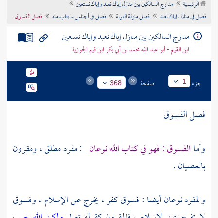
الرئيسية
مدارج السالكين بين منازل إياك نعبد وإياك نستعين
تراجم الأعلام
فصل في منازل إياك نعبد
فصل منزلة التوبة
فصل في أجناس ما يتاب منه
فصل الفسوق
مدارج السالكين بين منازل إياك نعبد وإياك نستعين
ابن القيم - أبو عبد الله محمد بن أبي بكر ابن قيم الجوزية
جزء
صفحة
1
368
فصل الفسوق
وأما
الفسوق : فهو في كتاب الله نوعان
: مفرد مطلق ، ومقرون
بالعصيان .
والمفرد نوعان أيضا : فسوق كفر ، يخرج عن الإسلام ، وفسوق
لا يخرج عن الإسلام ، فالمقرون كقوله تعالى
ولكن الله حبب