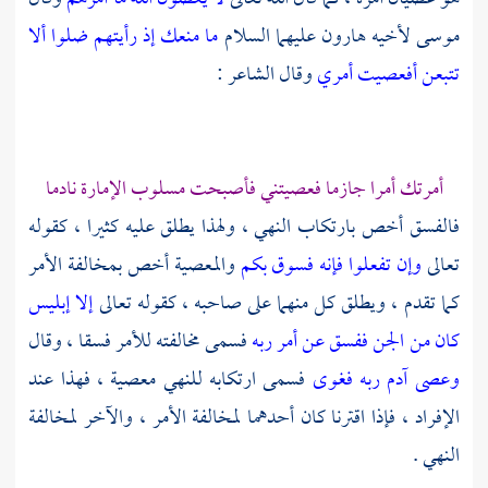
موسى
لأخيه
هارون
عليهما السلام
ما منعك إذ رأيتهم ضلوا ألا
تتبعن أفعصيت أمري
وقال الشاعر :
أمرتك أمرا جازما فعصيتني فأصبحت مسلوب الإمارة نادما
فالفسق أخص بارتكاب النهي ، ولهذا يطلق عليه كثيرا ، كقوله
تعالى
وإن تفعلوا فإنه فسوق بكم
والمعصية أخص بمخالفة الأمر
كما تقدم ، ويطلق كل منهما على صاحبه ، كقوله تعالى
إلا إبليس
كان من الجن ففسق عن أمر ربه
فسمى مخالفته للأمر فسقا ، وقال
وعصى آدم ربه فغوى
فسمى ارتكابه للنهي معصية ، فهذا عند
الإفراد ، فإذا اقترنا كان أحدهما لمخالفة الأمر ، والآخر لمخالفة
النهي .