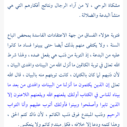
مشكاة الوحي ، لا من آراء الرجال ونتائج أفكارهم التي هي
منشأ البدعة والضلالة .
فتوبة هؤلاء الفساق من جهة الاعتقادات الفاسدة بمحض اتباع
السنة ، ولا يكتفى منهم بذلك أيضا حتى يبينوا فساد ما كانوا
عليه من البدعة ، إذ التوبة من ذنب هي بفعل ضده ، ولهذا شرط
الله تعالى في توبة الكاتمين ما أنزل الله من البينات والهدى البيان ،
لأن ذنبهم لما كان بالكتمان ، كانت توبتهم منه بالبيان ، قال الله
تعالى
إن الذين يكتمون ما أنزلنا من البينات والهدى من بعد ما
بيناه للناس في الكتاب أولئك يلعنهم الله ويلعنهم اللاعنون
إلا
الذين تابوا وأصلحوا وبينوا فأولئك أتوب عليهم وأنا التواب
الرحيم
وذنب المبتدع فوق ذنب الكاتم ، لأن ذاك كتم الحق ،
وهذا كتمه ودعا إلا خلافه ، فكل مبتدع كاتم ولا ينعكس .