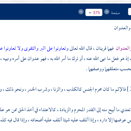
صفحة
375
والعدوان
والعدوان
فهما قرينان ، قال الله تعالى
وتعاونوا على البر والتقوى ولا تعاونوا ع
إذ هو فعل ما نهى الله عنه ، أو ترك ما أمر الله به ، فهو عدوان على أمره ونهيه 
بحسب متعلقهما ووصفهما .
فالإثم ما كان محرم الجنس كالكذب ، والزنا ، وشرب الخمر ، ونحو ذلك ، وال
عدي ما أبيح منه إلى القدر المحرم والزيادة ، كالاعتداء في أخذ الحق ممن هو علي
 عوضها إلا داره ، وإذا أتلف عليه شيئا أتلف عليه أضعافه ، وإذا قال فيه كلم