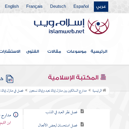
فصل اللمم
عربي
Español
Deutsch
Français
English
فصل الكبائر
فصل الأحوال التي تكون معها
الكبيرة صغيرة وبالعكس
فصل قوة الإيمان والعلم التي
الرئيسية
موسوعات
مقالات
الفتوى
الاستشارات
يسامح صاحبها بما لا يسامح به غيره
فصل في أجناس ما يتاب منه
المكتبة الإسلامية
كتب
الكفر
الرئيسية
مدارج السالكين بين منازل إياك نعبد وإياك نستعين
فصل في منازل إياك ن
فصل الكفر الأكبر
فصل الجحود نوعان
مدارج ا
مطلق ومقيد
ابن القيم