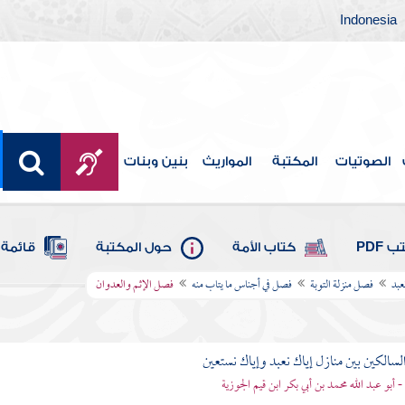
Indonesia
الصوتيات
المكتبة
المواريث
بنين وبنات
 PDF
كتاب الأمة
حول المكتبة
قائمة 
عبد
فصل منزلة التوبة
فصل في أجناس ما يتاب منه
فصل الإثم والعدوان
لسالكين بين منازل إياك نعبد وإياك نستعين
 - أبو عبد الله محمد بن أبي بكر ابن قيم الجوزية