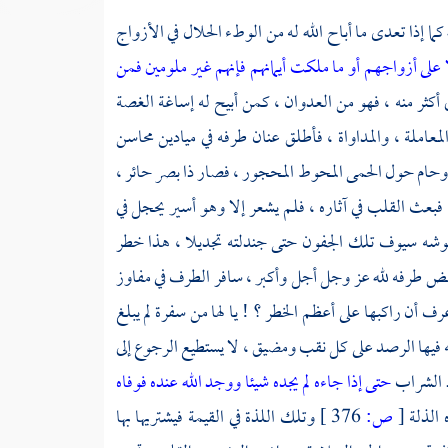
ا إذا تعدى ما أباح الله له من الوطء الحلال في الأزواج
لى أزواجهم أو ما ملكت أيمانهم فإنهم غير ملومين فمن
 أكثر منه ، فهو من العدوان ، كمن أبيح له إساغة الغصة
لمعاملة ، والمداواة ، فأطلق عنان طرفه في ميادين محاسن
، وحام حول الحمى المحوط المحجور ، فصار ذا بصر حائر ،
، فبعث القلب في آثاره ، فلم يشعر إلا وهو أسير يحجل في
تنوشه سيوف تلك الجفون حتى جندلته تجديلا ، هذا خطر
ض طرفه لله عز وجل أجل وأكبر ، سافر الطرف في مفاوز
رف أن راكبها على أعظم الخطر ؟ ! يا لها من سفرة لم يبلغ
له فيها الرصد على كل نقب ومضيق ، لا يستطيع الرجوع إلى
رد الشراب
حتى إذا جاءه لم يجده شيئا ووجد الله عنده فوفاه
 الذلة
[
ص:
376 ]
وتلك اللذة في القيمة فيشتريها بها