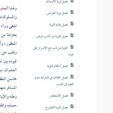
فصل هل من ذنوب لا تقبل توبته
وهذا
العدو
أم لا
والمملوكات 
ابتغى وراء
فصل تاب القاتل وسلم نفسه فقتل
قصاصا هل يبقى عليه يوم القيامة
بجرعة من خم
للمقتول حق
المنظور ، و
فصل في مشاهد الخلق في
وقلب عن مكا
المعصية
قيوده بين 
العدوان ، 
فصل منزلة الإنابة
محاسن المنظ
فصل منزلة التذكر
المسافر منه
فصل منزلة الاعتصام
وطنه والإيا
حسابه والل
فصل منزلة الفرار