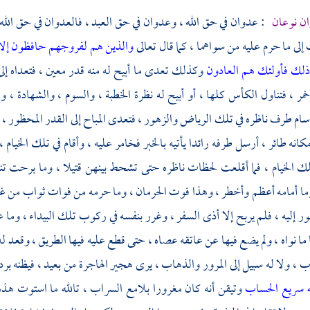
ان نوعان
: عدوان في حق الله ، وعدوان في حق العبد ، فالعدوان في حق الله كم
إلى ما حرم عليه من سواهما ، كما قال تعالى
والذين هم لفروجهم حافظون إلا ع
 ذلك فأولئك هم العادون
وكذلك تعدى ما أبيح له منه قدر معين ، فتعداه إلى
ر ، فتناول الكأس كلها ، أو أبيح له نظرة الخطبة ، والسوم ، والشهادة ، وا
أسام طرف ناظره في تلك الرياض والزهور ، فتعدى المباح إلى القدر المحظور 
نه طائر ، أرسل طرفه رائدا يأتيه بالخبر فخامر عليه ، وأقام في تلك الخيام 
تلك الخيام ، فما أقلعت لحظات ناظره حتى تشحط بينهن قتيلا ، وما برحت 
وما أمامه أعظم وأخطر ، وهذا فوت الحرمان ، وما حرمه من فوات ثواب من غ
ور إليه ، فلم يربح إلا أذى السفر ، وغرر بنفسه في ركوب تلك البيداء ، وما ع
ا ما نواه ، ولم يضع فيها عن عاتقه عصاه ، حتى قطع عليه فيها الطريق ، وقعد 
ب ، ولا له سبيل إلى المرور والذهاب ، يرى هجير الهاجرة من بعيد ، فيظنه ب
ه سريع الحساب
وتيقن أنه كان مغرورا بلامع السراب ، تالله ما استوت هذه