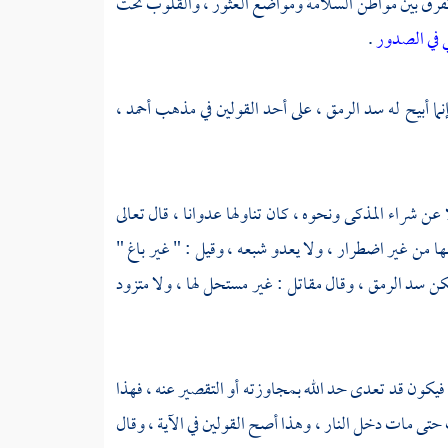
فلا تفرق بين مواطن السلامة ومواضع العثور ، والقلوب تحت
ي في الصدور
.
 وإنما أبيح له سد الرمق ، على أحد القولين في مذهب
أحمد
،
لا عن شراء المذكى ونحوه ، كان تناولها عدوانا ، قال تعالى
لها من غير اضطرار ، ولا يعدو شبعه ، وقيل : " غير باغ "
لكن سد الرمق ، وقال
مقاتل
: غير مستحل لها ، ولا متزود
 فيكون قد تعدى حد الله بمجاوزته أو التقصير عنه ، فهذا
ب حتى مات دخل النار ، وهذا أصح القولين في الآية ، وقال