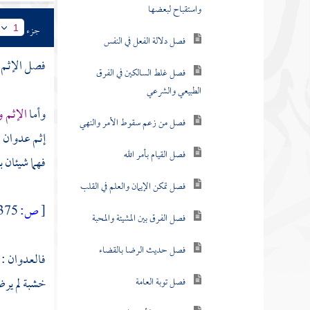
فصل الشرك نوعان أكبر
وأصغر
جزء
1
فصل النفاق
فصل الإثم 
فصل الفسوق
وأما
الإثم 
فصل هل يضمن السارق
إثم عدوان ، 
فصل الإثم والعدوان
فهما شيئان 
فصل الفحشاء والمنكر
[
ص:
375 ]
فصل القول على الله بغير
علم
فالعدوان : ت
فصل ومن أحكام التوبة
خشبة لم يرض
فصل حقوق العباد