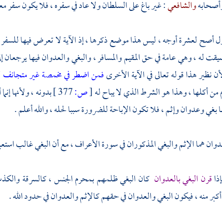
أصحابه
والشافعي
: غير باغ على السلطان ولا عاد في سفره ، فلا يكون سفر م
ل أصح لعشرة أوجه ، ليس هذا موضع ذكرها ، إذ الآية لا تعرض فيها للسفر بن
قت له ، وهي عامة في حق المقيم والمسافر ، والبغي والعدوان فيها يرجعان إلى 
أن نظير هذا قوله تعالى في الآية الأخرى
فمن اضطر في مخمصة غير متجانف ل
م من أكلها ، وهذا هو الشرط الذي لا يباح له
[
ص:
377 ]
بدونه ، ولأنها إن
ا بغي وعدوان وإثم ، فلا تكون الإباحة للضرورة سببا لحله ، والله أعلم .
دوان هما الإثم والبغي المذكوران في سورة الأعراف ، مع أن البغي غالب استعما
إذا
قرن البغي بالعدوان
كان البغي ظلمهم بمحرم الجنس ، كالسرقة والكذب ،
 أكبر منه ، فيكون البغي والعدوان في حقهم كالإثم والعدوان في حدود الله .