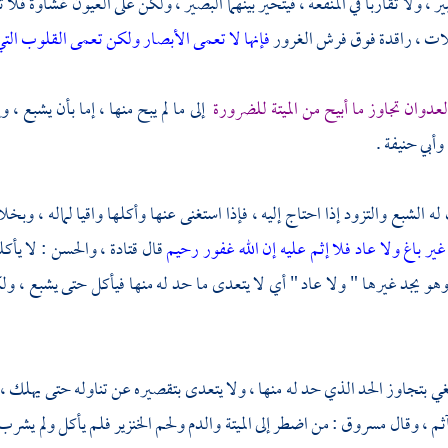
ير ، ولا تقاربا في المنفعة ، فيتحير بينهما البصير ، ولكن على العيون غشاوة 
لات ، راقدة فوق فرش الغرور
فإنها لا تعمى الأبصار ولكن تعمى القلوب الت
لعدوان تجاوز ما أبيح من الميتة للضرورة
إلى ما لم يبح منها ، إما بأن يشبع ،
وأبي حنيفة
.
له الشبع والتزود إذا احتاج إليه ، فإذا استغنى عنها وأكلها واقيا لماله ، وبخ
ر باغ ولا عاد فلا إثم عليه إن الله غفور رحيم
قال
قتادة
،
والحسن
: لا يأك
وهو يجد غيرها " ولا عاد " أي لا يتعدى ما حد له منها فيأكل حتى يشبع ، و
بغي بتجاوز الحد الذي حد له منها ، ولا يتعدى بتقصيره عن تناوله حتى يهلك ،
آثم ، وقال
مسروق
: من اضطر إلى الميتة والدم ولحم الخنزير فلم يأكل ولم يشر