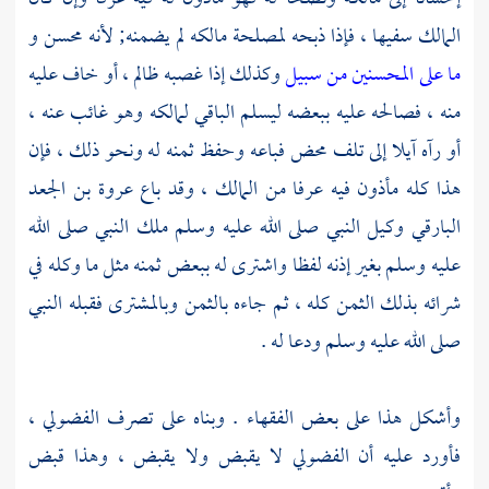
المالك سفيها ، فإذا ذبحه لمصلحة مالكه لم يضمنه; لأنه محسن و
ما على المحسنين من سبيل
وكذلك إذا غصبه ظالم ، أو خاف عليه
منه ، فصالحه عليه ببعضه ليسلم الباقي لمالكه وهو غائب عنه ،
أو رآه آيلا إلى تلف محض فباعه وحفظ ثمنه له ونحو ذلك ، فإن
هذا كله مأذون فيه عرفا من المالك ، وقد باع عروة بن الجعد
البارقي وكيل النبي صلى الله عليه وسلم ملك النبي صلى الله
عليه وسلم بغير إذنه لفظا واشترى له ببعض ثمنه مثل ما وكله في
شرائه بذلك الثمن كله ، ثم جاءه بالثمن وبالمشترى فقبله النبي
صلى الله عليه وسلم ودعا له .
وأشكل هذا على بعض الفقهاء . وبناه على تصرف الفضولي ،
فأورد عليه أن الفضولي لا يقبض ولا يقبض ، وهذا قبض