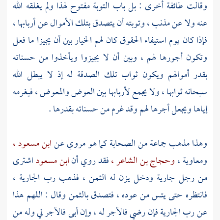
وقالت طائفة أخرى : بل باب التوبة مفتوح لهذا ولم يغلقه الله
عنه ولا عن مذنب ، وتوبته أن يتصدق بتلك الأموال عن أربابها ،
فإذا كان يوم استيفاء الحقوق كان لهم الخيار بين أن يجيزا ما فعل
وتكون أجورها لهم ، وبين أن لا يجيزوا ويأخذوا من حسناته
بقدر أموالهم ويكون ثواب تلك الصدقة له إذ لا يبطل الله
سبحانه ثوابها ، ولا يجمع لأربابها بين العوض والمعوض ، فيغرمه
إياها ويجعل أجرها لهم وقد غرم من حسناته بقدرها .
وهذا مذهب جماعة من الصحابة كما هو مروي عن
ابن مسعود ،
ومعاوية ،
وحجاج بن الشاعر ،
فقد روي أن
ابن مسعود
اشترى
من رجل جارية ودخل يزن له الثمن ، فذهب رب الجارية ،
فانتظره حتى يئس من عوده ، فتصدق بالثمن وقال : اللهم هذا
عن رب الجارية فإن رضي فالأجر له ، وإن أبى فالأجر لي وله من