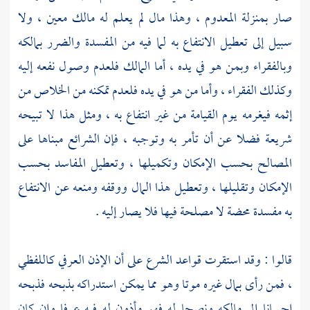
صار بمنزلة المعدوم ، وهذا مال لم يعلم له مالك معين ، ولا
سبيل إلى تعطيل الانتفاع به لما فيه من المفسدة والضرر بمالكه
وبالفقراء وبمن هو في يده ، أما المالك فلعدم وصول نفعه إليه
وكذلك الفقراء ، وأما من هو في يده فلعدم تمكنه من الخلاص من
إثمه فيغرمه يوم القيامة من غير انتفاع به ، ومثل هذا لا تبيحه
شريعة فضلا عن أن تأمر به وتوجبه ، فإن الشرائع مبناها على
المصالح بحسب الإمكان وتكميلها ، وتعطيل المفاسد بحسب
الإمكان وتقليلها ، وتعطيل هذا المال ووقفه ومنعه عن الانتفاع
به مفسدة محضة لا مصلحة فيها فلا يصار إليه .
قالوا : وقد استقرت قواعد الشرع على أن الإذن العرفي كاللفظي
، فمن رأى بمال غيره موتا وهو مما يمكن استدراكه بذبحه فذبحه
إحسانا إلى مالكه ونصحا له فهو مأذون له فيه عرفا وإن كان