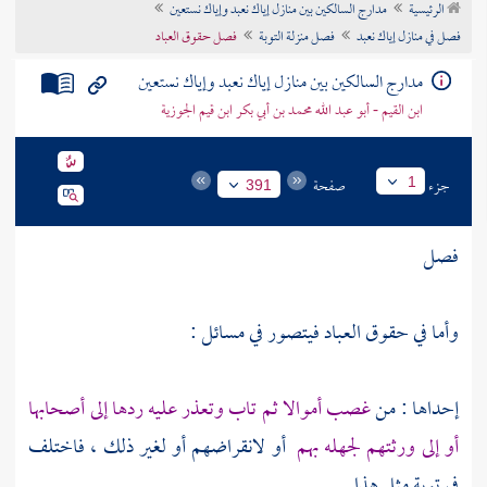
الرئيسية
مدارج السالكين بين منازل إياك نعبد وإياك نستعين
تراجم الأعلام
فصل في منازل إياك نعبد
فصل منزلة التوبة
فصل حقوق العباد
مدارج السالكين بين منازل إياك نعبد وإياك نستعين
ابن القيم - أبو عبد الله محمد بن أبي بكر ابن قيم الجوزية
جزء
صفحة
1
391
فصل
وأما في حقوق العباد فيتصور في مسائل :
إحداها : من
غصب أموالا ثم تاب وتعذر عليه ردها إلى أصحابها
أو إلى ورثتهم لجهله بهم
أو لانقراضهم أو لغير ذلك ، فاختلف
في توبة مثل هذا .