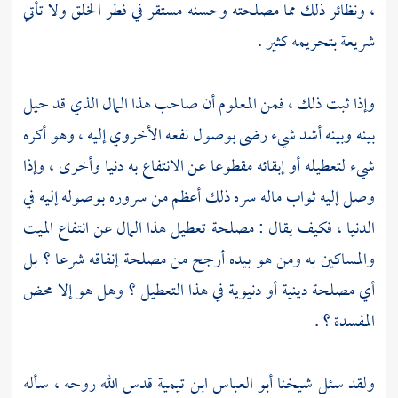
، ونظائر ذلك مما مصلحته وحسنه مستقر في فطر الخلق ولا تأتي
شريعة بتحريمه كثير .
وإذا ثبت ذلك ، فمن المعلوم أن صاحب هذا المال الذي قد حيل
بينه وبينه أشد شيء رضى بوصول نفعه الأخروي إليه ، وهو أكره
شيء لتعطيله أو إبقائه مقطوعا عن الانتفاع به دنيا وأخرى ، وإذا
وصل إليه ثواب ماله سره ذلك أعظم من سروره بوصوله إليه في
الدنيا ، فكيف يقال : مصلحة تعطيل هذا المال عن انتفاع الميت
والمساكين به ومن هو بيده أرجح من مصلحة إنفاقه شرعا ؟ بل
أي مصلحة دينية أو دنيوية في هذا التعطيل ؟ وهل هو إلا محض
المفسدة ؟ .
ولقد سئل شيخنا
أبو العباس ابن تيمية
قدس الله روحه ، سأله