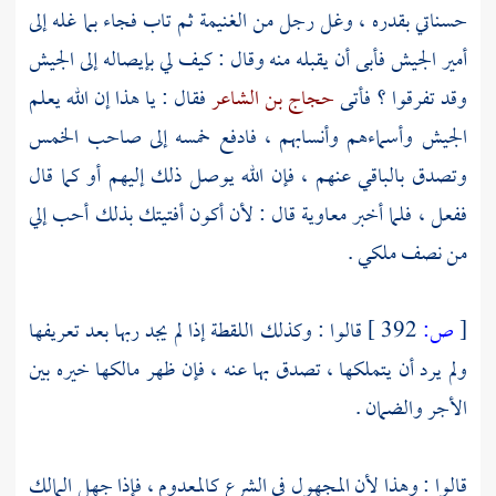
حسناتي بقدره ، وغل رجل من الغنيمة ثم تاب فجاء بما غله إلى
أمير الجيش فأبى أن يقبله منه وقال : كيف لي بإيصاله إلى الجيش
وقد تفرقوا ؟ فأتى
حجاج بن الشاعر
فقال : يا هذا إن الله يعلم
الجيش وأسماءهم وأنسابهم ، فادفع خمسه إلى صاحب الخمس
وتصدق بالباقي عنهم ، فإن الله يوصل ذلك إليهم أو كما قال
ففعل ، فلما أخبر
معاوية
قال : لأن أكون أفتيتك بذلك أحب إلي
من نصف ملكي .
[
ص:
392 ]
قالوا : وكذلك اللقطة إذا لم يجد ربها بعد تعريفها
ولم يرد أن يتملكها ، تصدق بها عنه ، فإن ظهر مالكها خيره بين
الأجر والضمان .
قالوا : وهذا لأن المجهول في الشرع كالمعدوم ، فإذا جهل المالك