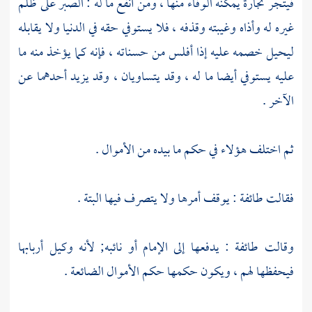
فيتجر تجارة يمكنه الوفاء منها ، ومن أنفع ما له : الصبر على ظلم
غيره له وأذاه وغيبته وقذفه ، فلا يستوفي حقه في الدنيا ولا يقابله
ليحيل خصمه عليه إذا أفلس من حسناته ، فإنه كما يؤخذ منه ما
عليه يستوفي أيضا ما له ، وقد يتساويان ، وقد يزيد أحدهما عن
الآخر .
ثم اختلف هؤلاء في حكم ما بيده من الأموال .
فقالت طائفة : يوقف أمرها ولا يتصرف فيها البتة .
وقالت طائفة : يدفعها إلى الإمام أو نائبه; لأنه وكيل أربابها
فيحفظها لهم ، ويكون حكمها حكم الأموال الضائعة .