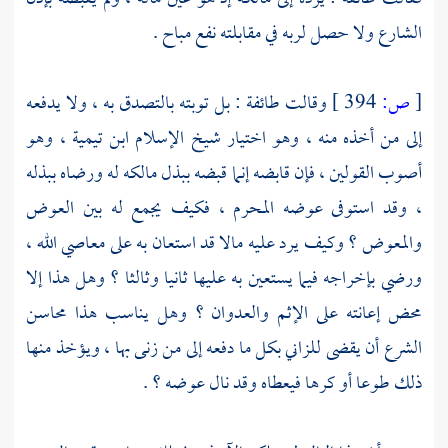
الشارع ولا حصل لربه في مقابلته نفع مباح .
[
ص:
394 ]
وقالت طائفة : بل توبته بالتصدق به ، ولا يدفعه
إلى من أخذه منه ، وهو اختيار شيخ
الإسلام ابن تيمية ،
وهو
أصوب القولين ، فإن قابضه إنما قبضه ببذل مالكه له ورضاه ببذله
، وقد استوفى عوضه المحرم ، فكيف يجمع له بين العوض
والمعوض ؟ وكيف يرد عليه مالا قد استعان به على معاصي الله ،
ورضي بإخراجه فيما يستعين به عليها ثانيا وثالثا ؟ وهل هذا إلا
محض إعانته على الإثم والعدوان ؟ وهل يناسب هذا محاسن
الشرع أن يقضى للزاني بكل ما دفعه إلى من زنى بها ، ويؤخذ منها
ذلك طوعا أو كرها فيعطاه وقد نال عوضه ؟ .