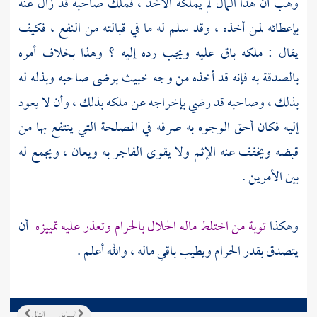
وهب أن هذا المال لم يملكه الآخذ ، فملك صاحبه قد زال عنه
بإعطائه لمن أخذه ، وقد سلم له ما في قبالته من النفع ، فكيف
يقال : ملكه باق عليه ويجب رده إليه ؟ وهذا بخلاف أمره
بالصدقة به فإنه قد أخذه من وجه خبيث برضى صاحبه وبذله له
بذلك ، وصاحبه قد رضي بإخراجه عن ملكه بذلك ، وأن لا يعود
إليه فكان أحق الوجوه به صرفه في المصلحة التي ينتفع بها من
قبضه ويخفف عنه الإثم ولا يقوى الفاجر به ويعان ، ويجمع له
بين الأمرين .
وهكذا
توبة من اختلط ماله الحلال بالحرام وتعذر عليه تمييزه
أن
يتصدق بقدر الحرام ويطيب باقي ماله ، والله أعلم .
السابق
التالي