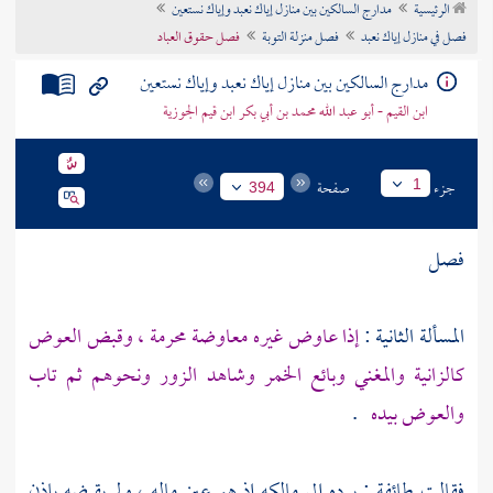
الرئيسية
مدارج السالكين بين منازل إياك نعبد وإياك نستعين
تراجم الأعلام
فصل في منازل إياك نعبد
فصل منزلة التوبة
فصل حقوق العباد
مدارج السالكين بين منازل إياك نعبد وإياك نستعين
ابن القيم - أبو عبد الله محمد بن أبي بكر ابن قيم الجوزية
جزء
صفحة
1
394
فصل
المسألة الثانية :
إذا عاوض غيره معاوضة محرمة ، وقبض العوض
كالزانية والمغني وبائع الخمر وشاهد الزور ونحوهم ثم تاب
والعوض بيده
.
فقالت طائفة : يرده إلى مالكه إذ هو عين ماله ، ولم يقبضه بإذن