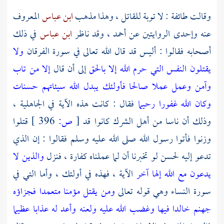
وقالت طائفة : لا توبة للقاتل ، وهذا مذهب
ابن عباس
المعروف
عنه وإحدى الروايتين عن
أحمد ،
وقد ناظر
ابن عباس
في ذلك
أصحابه فقالوا : أليس قد قال الله تعالى في سورة الفرقان
ولا
يقتلون النفس التي حرم الله إلا بالحق
إلى أن قال
إلا من تاب
وآمن وعمل عملا صالحا فأولئك يبدل الله سيئاتهم حسنات
وكان الله غفورا رحيما
فقال : كانت هذه الآية في الجاهلية ،
وذلك أن ناسا من أهل الشرك كانوا قد
[
ص:
396 ]
قتلوا
وزنوا فأتوا رسول الله صلى الله عليه وسلم فقالوا : إن الذي
تدعو إليه لحسن لو تخبرنا أن لما عملناه كفارة ، فنزل
والذين لا
يدعون مع الله إلها آخر
الآية ، فهذه في أولئك ، وأما التي في
سورة النساء وهي قوله تعالى
ومن يقتل مؤمنا متعمدا فجزاؤه
جهنم خالدا فيها وغضب الله عليه ولعنه وأعد له عذابا عظيما