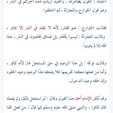
أحدها : القول بظاهرها ، وتخليد أرباب هذه الجرائم في النار ،
وهو قول
الخوارج
والمعتزلة ،
ثم اختلفوا .
فقالت
الخوارج
: هم كفار; لأنه
لا يخلد في النار إلا كافر ،
وقالت
المعتزلة
: ليسوا بكفار بل فساق مخلدون في النار ، هذا
كله إذا لم يتوبوا .
وقالت فرقة : بل هذا الوعيد في حق المستحل لها; لأنه كافر ،
وأما من فعلها معتقدا تحريمها فلا يلحقه هذا الوعيد وعيد الخلود
وإن لحقه وعيد الدخول .
وقد أنكر
الإمام أحمد
هذا القول وقال : لو استحل ذلك ولم يفعله
كان كافرا ، والنبي صلى الله عليه وسلم إنما قال : من فعل كذا