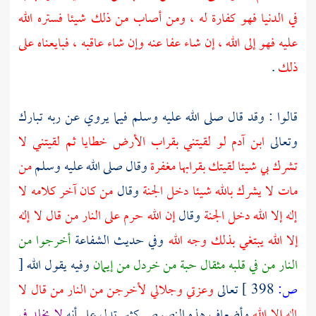
في الدنيا فهو كفارة له ، ومن أصاب من ذلك شيئا فستره الله
عليه فهو إلى الله ، إن شاء عفا عنه وإن شاء عاقبه ، فبايعناه على
ذلك
.
قالوا : وقد قال صلى الله عليه وسلم فيما يروي عن ربه تبارك
وتعالى
ابن آدم لو لقيتني بقراب الأرض خطايا ثم لقيتني لا
تشرك بي شيئا لقيتك بقرابها مغفرة
وقال صلى الله عليه وسلم
من
مات لا يشرك بالله شيئا دخل الجنة
وقال
من كان آخر كلامه لا
إله إلا الله دخل الجنة
وقال
إن الله حرم على النار من قال لا إله
إلا الله يبتغي بذلك وجه الله
وفي حديث الشفاعة
أخرجوا من
النار من في قلبه مثقال حبة من خردل من إيمان
وفيه يقول الله
[
ص:
398 ]
تعالى
وعزتي وجلالي لأخرجن من النار من قال لا
إله إلا الله
وأضعاف هذه النصوص كثير تدل على أنه
لا يخلد في