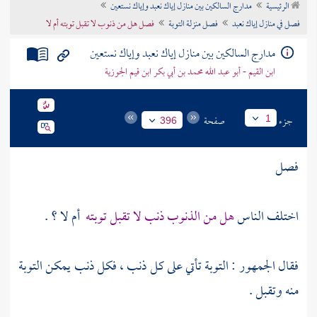
الرئيسية
مدارج السالكين بين منازل إياك نعبد وإياك نستعين
تراجم الأعلام
فصل في منازل إياك نعبد
فصل منزلة التوبة
فصل هل من ذنوب لا تقبل توبته أم لا
مدارج السالكين بين منازل إياك نعبد وإياك نستعين
ابن القيم - أبو عبد الله محمد بن أبي بكر ابن قيم الجوزية
جزء
صفحة
1
396
فصل
اختلف الناس
هل من الذنوب ذنب لا تقبل توبته
أم لا ؟ .
فقال الجمهور : التوبة تأتي على كل ذنب ، فكل ذنب يمكن التوبة
منه وتقبل .