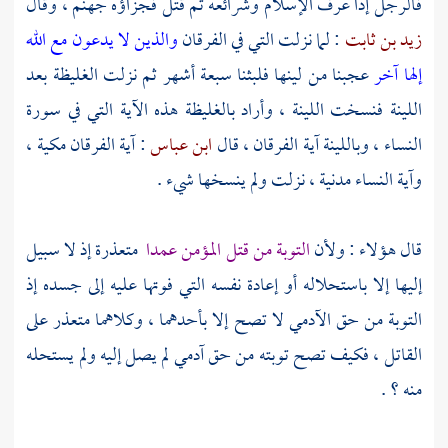
فالرجل إذا عرف الإسلام وشرائعه ثم قتل فجزاؤه جهنم ، وقال
زيد بن ثابت
: لما نزلت التي في الفرقان
والذين لا يدعون مع الله
إلها آخر
عجبنا من لينها فلبثنا سبعة أشهر ثم نزلت الغليظة بعد
اللينة فنسخت اللينة ، وأراد بالغليظة هذه الآية التي في سورة
النساء ، وباللينة آية الفرقان ، قال
ابن عباس
: آية الفرقان مكية ،
وآية النساء مدنية ، نزلت ولم ينسخها شيء .
قال هؤلاء : ولأن
التوبة من قتل المؤمن عمدا
متعذرة إذ لا سبيل
إليها إلا باستحلاله أو إعادة نفسه التي فوتها عليه إلى جسده إذ
التوبة من حق الآدمي لا تصح إلا بأحدهما ، وكلاهما متعذر على
القاتل ، فكيف تصح توبته من حق آدمي لم يصل إليه ولم يستحله
منه ؟ .