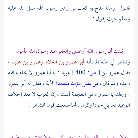
قالوا : ولهذا مدح به
كعب بن زهير
رسول الله صلى الله عليه
وسلم حيث يقول :
نبئت أن رسول الله أوعدني والعفو عند رسول الله مأمول
وتناظر في هذه المسألة
أبو عمرو بن العلاء
وعمرو بن عبيد ،
فقال
عمرو بن
[
ص:
400 ]
عبيد
: يا
أبا عمرو
لا يخلف الله
وعده وقد قال
ومن يقتل مؤمنا متعمدا
الآية ، فقال له
أبو عمرو
: ويحك يا
عمرو ،
من العجمة أتيت ، إن العرب لا تعد إخلاف
الوعيد ذما بل جودا وكرما ، أما سمعت قول الشاعر :
ولا يرهب ابن العم ما عشت صولتي ولا يختشي من سطوة