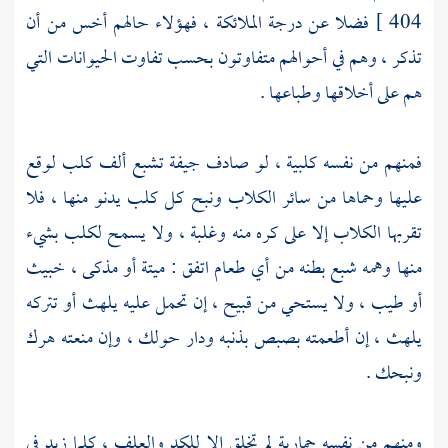
404 ]
فضلا عن درجة الملائكة ، فهؤلاء حالهم أخس من أن
تذكر ، وهم في أحوالهم متفاوتون بحسب تفاوت الحيوانات التي
هم على أخلاقها وطباعها .
فمنهم من نفسه كلبية ، لو صادف جيفة تشبع ألف كلب لوقع
عليها وحماها من سائر الكلاب ونبح كل كلب يدنو منها ، فلا
تقربها الكلاب إلا على كره منه وغلبة ، ولا يسمح لكلب بشيء
منها وهمه شبع بطنه من أي طعام اتفق : ميتة أو مذكى ، خبيث
أو طيب ، ولا يستحي من قبيح ، إن تحمل عليه يلهث أو تتركه
يلهث ، إن أطعمته بصبص بذنبه ودار حولك ، وإن منعته هرك
ونبحك .
ومنهم من نفسه حمارية لم تخلق إلا للكد والعلف ، كلما زيد في