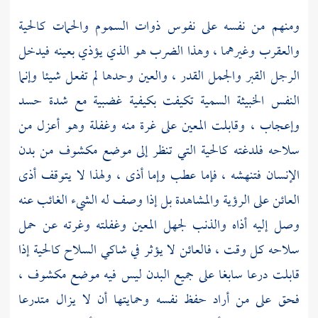
ومنهم من نفسه على نفوس ذوات السموم والحمات كالحية
والعقرب وغيرهما ، وهذا الضرب هو الذي يؤذي بعينه فيدخل
الرجل القبر والجمل القدر ، والعين وحدها لم تفعل شيئا وإنما
النفس الخبيثة السمية تكيفت بكيفية غضبية مع شدة حسد
وإعجاب ، وقابلت المعين على غرة منه وغفلة وهو أعزل من
سلاحه فلدغته كالحية التي تنظر إلى موضع مكشوف من بدن
الإنسان فتنهشه ، فإما عطب وإما أذى ، ولهذا لا يتوقف أذى
العائن على الرؤية والمشاهدة بل إذا وصف له الشيء الغائب عنه
وصل إليه أذاه والذنب لجهل المعين وغفلته وغرته عن حمل
سلاحه كل وقت ، فالعائن لا يؤثر في شاكي السلاح كالحية إذا
قابلت درعا سابغا على جميع البدن ليس فيه موضع مكشوف ،
فحق على من أراد حفظ نفسه وحمايتها أن لا يزال متدرعا