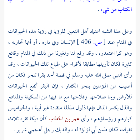
الكتاب من شيء
.
وعلى هذا الشبه اعتماد أهل التعبير للرؤيا في رؤية هذه الحيوانات
في المنام عند
[
ص:
406 ]
الإنسان وفي داره ، أو أنها تحاربه ،
وهو كما اعتمدوه ، وقد وقع لنا ولغيرنا من ذلك في المنام وقائع
كثيرة فكان تأويلها مطابقا لأقوام على طباع تلك الحيوانات ، وقد
رأى النبي صلى الله عليه وسلم في قصة
أحد
بقرا تنحر فكان من
أصيب من المؤمنين بنحر الكفار ، فإن البقر أنفع الحيوانات
للأرض وبها صلاحها وفلاحها مع ما فيها من السكينة والمنافع
والذل بكسر الذال فإنها ذلول مذللة منقادة غير أبية ، والجواميس
كبارهم ورؤساؤهم ، رأى
عمر بن الخطاب
كأن ديكا نقره ثلاث
نقرات فكان طعن
أبي لؤلؤة
له ، والديك رجل أعجمي شرير .