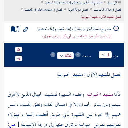
الرئيسية
مدارج السالكين بين منازل إياك نعبد وإياك نستعين
تراجم الأعلام
فصل في منازل إياك نعبد
فصل منزلة التوبة
فصل في مشاهد الخلق في المعصية
فصل المشهد الأول مشهد الحيوانية
مدارج السالكين بين منازل إياك نعبد وإياك نستعين
ابن القيم - أبو عبد الله محمد بن أبي بكر ابن قيم الجوزية
جزء
صفحة
1
404
فصل المشهد الأول : مشهد الحيوانية
فأما
مشهد الحيوانية
وقضاء الشهوة فمشهد الجهال الذين لا فرق
بينهم وبين سائر الحيوان إلا في اعتدال القامة ونطق اللسان ، ليس
همهم إلا مجرد نيل الشهوة بأي طريق أفضت إليها ، فهؤلاء
نفوسهم نفوس حيوانية لم تترق عنها إلى درجة الإنسانية
[
ص: