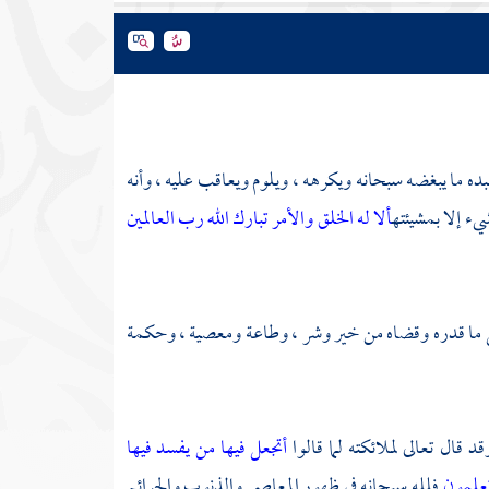
ده ما يبغضه سبحانه ويكرهه ، ويلوم ويعاقب عليه ، وأنه
شيء إلا بمشيئته
ألا له الخلق والأمر تبارك الله رب العالمين
ي كل ما قدره وقضاه من خير وشر ، وطاعة ومعصية ، وحكمة
ال تعالى لملائكته لما قالوا
أتجعل فيها من يفسد فيها
 تعلمون
فلله سبحانه في ظهور المعاصي والذنوب والجرائم