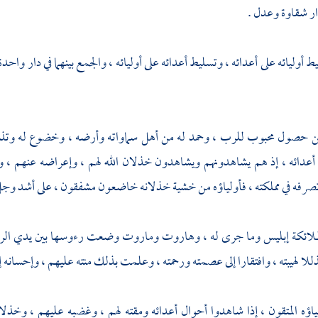
ر شقاوة وعدل .
ط أوليائه على أعدائه ، وتسليط أعدائه على أوليائه ، والجمع بينهما في دار وا
ن حصول محبوب للرب ، وحمد له من أهل سماواته وأرضه ، وخضوع له وتذلل ، 
أعدائه ، إذ هم يشاهدونهم ويشاهدون خذلان الله لهم ، وإعراضه عنهم ، وم
تصرفه في مملكته ، فأولياؤه من خشية خذلانه خاضعون مشفقون ، على أشد وجل 
ملائكة إبليس وما جرى له ،
وهاروت
وماروت
وضعت رءوسها بين يدي الرب 
للا لهيبته ، وافتقارا إلى عصمته ورحمته ، وعلمت بذلك منته عليهم ، وإحسانه 
ؤه المتقون ، إذا شاهدوا أحوال أعدائه ومقته لهم ، وغضبه عليهم ، وخذلانه