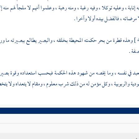
ه إنابة ، وعليه توكلا ، وفيه رغبة ، ومنه رهبة ، وعلموا أنهم لا ملجأ لهم منه إ
رضاته ، فالفضل بيده أولا وآخرا .
وهذه قطرة من بحر حكمته المحيطة بخلقه ، والبصير يطالع ببصيرته ما وراء
صفة .
بد في نفسه ، وما يخصه من شهود هذه الحكمة فبحسب استعداده وقوة بصيرته 
دية والربوبية ، وكل مؤمن له من ذلك شرب معلوم ، ومقام لا يتعداه ولا يتخطاه 