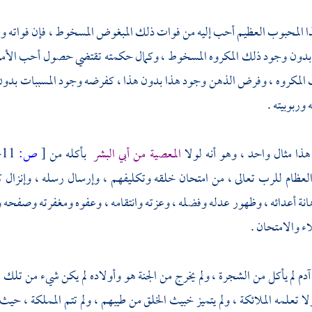
المحبوب العظيم أحب إليه من فوات ذلك المبغوض المسخوط ، فإن فواته وعد
دون وجود ذلك المكروه المسخوط ، وكمال حكمته تقتضي حصول أحب الأمرين 
المكروه ، وفرض الذهن وجود هذا بدون هذا ، كفرضه وجود المسببات بدون أسبا
وربوبيته .
ذا مثال واحد ، وهو أنه لولا
المعصية من أبي البشر
بأكله من
[
ص:
411 ]
لعظام للرب تعالى ، من امتحان خلقه وتكليفهم ، وإرسال رسله ، وإنزال كتب
إهانة أعدائه ، وظهور عدله وفضله ، وعزته وانتقامه ، وعفوه ومغفرته وصفحه 
لاء والامتحان .
آدم لم يأكل من الشجرة ، ولم يخرج من الجنة هو وأولاده لم يكن شيء من تلك ،
ولا تعلمه الملائكة ، ولم يتميز خبيث الخلق من طيبهم ، ولم تتم المملكة ، حي