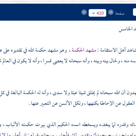
صفحة
410
 الخامس
اهد أهل الاستقامة :
مشهد الحكمة ،
وهو مشهد حكمة الله في تقديره على عب
 منه ، ولحال بينه وبينه ، وأنه سبحانه لا يعصى قسرا ، وأنه لا يكون في العالم 
ون أن الله سبحانه لم يخلق شيئا عبثا ولا سدى ، وأنه له الحكمة البالغة ف
العقول عن الإحاطة بكنهها ، وتكل الألسن عن التعبير عنها .
ه وقدره لما يبغضه ويسخطه اسمه الحكيم الذي بهرت حكمته الألباب ، وقد ق
ماء ونحن نسبح بحمدك ونقدس لك
فأجابهم سبحانه بقوله :
إني أعلم ما لا