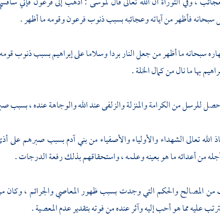
جائب ، وفي التوراة أن الله تعالى قال
لموسى
: اذهب إلى
فرعون
فإني سأقسي
سبحانه فأظهر من آياته وعجائبه بسبب ذنوب
فرعون
وقومه ما أظهر .
ه سبحانه ما أظهر من جعل النار بردا وسلاما على
إبراهيم
بسبب ذنوب قومه و
راهيم
بها ما نال من كمال الخلة .
ل للرسل من الكرامة والمنزلة والزلفى عند الله والوجاهة عنده ، بسبب صبره
 الله تعالى الشهداء والأولياء والأصفياء من بني آدم بسبب صبرهم على أذى 
له من أعدائه ما هو بعينه وعلمه ، واستحقاقهم بذلك رفعة الدرجات .
ك من المصالح والحكم التي وجدت بسبب ظهور المعاصي والجرائم ، وكان من
ترتب عليه مما هو أحب إليه وآثر عنده من فوته بتقدير عدم المعصية .