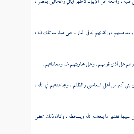
 قلبه ، وأمنعه عن الإيمان لأظهر آياتي وعجائبي
بمصر ،
معاصيهم ، وإلقائهم له في النار ، حتى صارت تلك آية ،
م على أذى قومهم ، وعلى محاربتهم لهم ومعاداتهم .
بني آدم من أهل المعاصي والظلم ، ومجاهدتهم في الله ،
 سببها تقدير ما يبغضه الله ويسخطه ، وكان ذلك محض