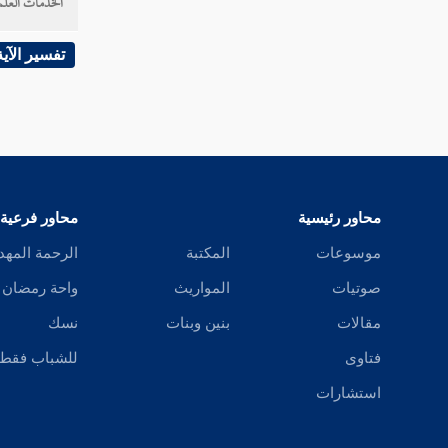
الخدمات العلم
فصل في منزلة الهيمان
فصل البرق
تفسير الآية
فصل منزلة الذوق
فصل منزلة اللحظ
فصل منزلة الوقت
محاور رئيسية
محاور فرعية
فصل منزلة الصفاء
موسوعات
المكتبة
الرحمة المهد
فصل منزلة السرور
صوتيات
المواريث
واحة رمضان
فصل منزلة السر
مقالات
بنين وبنات
نسك
فتاوى
للشباب فقط
فصل منزلة النفس
استشارات
فصل الغربة