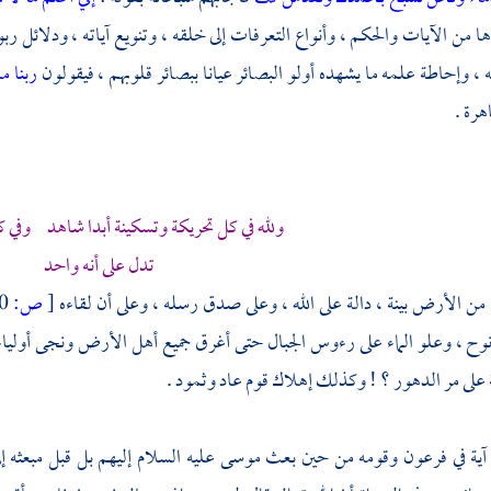
ا من الآيات والحكم ، وأنواع التعرفات إلى خلقه ، وتنويع آياته ، ودلائل ربوبي
 ، وإحاطة علمه ما يشهده أولو البصائر عيانا ببصائر قلوبهم ، فيقولون
ربنا 
هرة .
ولله في كل تحريكة وتسكينة أبدا شاهد وفي ك
تدل على أنه واحد
من الأرض بينة ، دالة على الله ، وعلى صدق رسله ، وعلى أن لقاءه
[
ص:
410 ]
وح ،
وعلو الماء على رءوس الجبال حتى أغرق جميع أهل الأرض ونجى أولياءه
ة على مر الدهور ؟ ! وكذلك إهلاك قوم
عاد
وثمود
.
آية في
فرعون
وقومه من حين بعث
موسى
عليه السلام إليهم بل قبل مبعثه