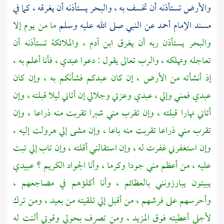
والأرض تستأذنه أن تخسف به ، والبحر يستأذنه أن يغرقه ، كما في
مسند الإمام
أحمد
عن النبي صلى الله عليه وسلم
ما من يوم إلا
والبحر يستأذن ربه أن يغرق ابن آدم ، والملائكة تستأذنه أن
تعاجله وتهلكه ، والرب تعالى يقول : دعوا عبدي ، فأنا أعلم به ،
إذ أنشأته من الأرض ، إن كان عبدكم فشأنكم به ، وإن كان
عبدي فمني وإلي ، عبدي وعزتي وجلالي إن أتاني ليلا قبلته ، وإن
أتاني نهارا قبلته ، وإن تقرب مني شبرا تقربت منه ذراعا ، وإن
تقرب مني ذراعا تقربت منه باعا ، وإن مشى إلي هرولت إليه ،
وإن استغفرني غفرت له ، وإن استقالني أقلته ، وإن تاب إلي تبت
عليه ، من أعظم مني جودا وكرما ، وأنا الجواد الكريم ؟ عبيدي
يبيتون يبارزونني بالعظائم ، وأنا أكلؤهم في مضاجعهم ،
وأحرسهم على فرشهم ، من أقبل إلي تلقيته من بعيد ، ومن ترك
لأجلي أعطيته فوق المزيد ، ومن تصرف بحولي وقوتي ألنت له