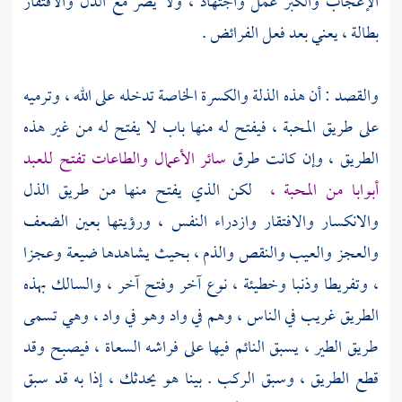
الإعجاب والكبر عمل واجتهاد ، ولا يضر مع الذل والافتقار
بطالة ، يعني بعد فعل الفرائض .
والقصد : أن هذه الذلة والكسرة الخاصة تدخله على الله ، وترميه
على طريق المحبة ، فيفتح له منها باب لا يفتح له من غير هذه
الطريق ، وإن كانت طرق
سائر الأعمال والطاعات تفتح للعبد
أبوابا من المحبة ،
لكن الذي يفتح منها من طريق الذل
والانكسار والافتقار وازدراء النفس ، ورؤيتها بعين الضعف
والعجز والعيب والنقص والذم ، بحيث يشاهدها ضيعة وعجزا
، وتفريطا وذنبا وخطيئة ، نوع آخر وفتح آخر ، والسالك بهذه
الطريق غريب في الناس ، وهم في واد وهو في واد ، وهي تسمى
طريق الطير ، يسبق النائم فيها على فراشه السعاة ، فيصبح وقد
قطع الطريق ، وسبق الركب . بينا هو يحدثك ، إذا به قد سبق