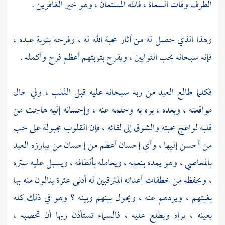
الطرف وفات السعاة ، فالله المستعان ، وهو خير الغافرين .
وهذا الذي حصل له من آثار محبة الله له ، وفرحه بتوبة عبده ،
فإنه سبحانه يحب التوابين ، ويفرح بتوبتهم أعظم فرح وأكمله .
فكلما طالع العبد من ربه سبحانه عليه قبل الذنب ، وفي حال
مواقعته ، وبعده ، بره به وحلمه عنه ، وإحسانه إليه هاجت من
قلبه لواعج محبته والشوق إلى لقائه ، فإن القلوب مجبولة على حب
من أحسن إليها ، وأي إحسان أعظم من إحسان من يبارزه العبد
بالمعاصي ، وهو يمده بنعمه ، ويعامله بألطافه ، ويسبل عليه ستره
، ويحفظه من خطفات أعدائه المترقبين له أدنى عثرة ينالون منه بها
بغيتهم ، ويردهم عنه ، ويحول بينهم وبينه ؟ وهو في ذلك كله
بعينه ، يراه ويطلع عليه ، فالسماء تستأذن ربها أن تحصبه ،