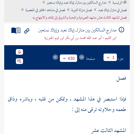
الرئيسية
مدارج السالكين بين منازل إياك نعبد وإياك نستعين
تراجم الأعلام
فصل في منازل إياك نعبد
فصل منزلة التوبة
فصل في مشاهد الخلق في المعصية
فصل المشهد الثالث عشر مشهد العبودية والمحبة والشوق إلى لقائه والابتهاج به
مدارج السالكين بين منازل إياك نعبد وإياك نستعين
ابن القيم - أبو عبد الله محمد بن أبي بكر ابن قيم الجوزية
جزء
صفحة
1
430
فصل
فإذا استبصر في هذا المشهد ، وتمكن من قلبه ، وباشره وذاق
طعمه وحلاوته ترقى منه إلى :
المشهد الثالث عشر