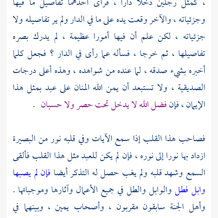
، كمثل رجلين دخلا دارا ، فرأى أحدهما تفاصيل ما فيها
وجزئياته ، والآخر وقعت يده على ما في الدار ولم ير تفاصيله ولا
جزئياته ، لكن علم أن فيها أمورا عظيمة ، لم يدرك بصره
تفاصيلها ، ثم خرجا ، فسأله عما رأى في الدار ؟ فجعل كلما
أخبره بشيء صدقه ، لما عنده من شواهده ، وهذه أعلى درجات
الصديقية ، ولا تستبعد أن يمن الله المنان على عبد بمثل هذا
الإيمان ، فإن
فضل الله لا يدخل تحت حصر ولا حسبان
.
فصاحب هذا القلب إذا سمع الآيات وفي قلبه نور من البصيرة
ازداد بها نورا إلى نوره ، فإن لم يكن للعبد مثل هذا القلب فألقى
السمع وشهد قلبه ولم يغب حصل له التذكر أيضا
فإن لم يصبها
وابل فطل
والوابل والطل في جميع الأعمال وآثارها وموجباتها .
وأهل الجنة سابقون مقربون ، وأصحاب يمين ، وبينهما في