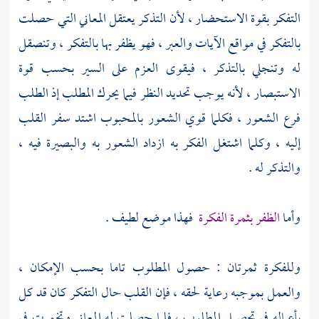
التفكر بقوة الاستحضار ، لأن التذكر يعتقل المعاني التي حصلت
بالتفكر في مواقع الآيات والعبر ، فهو يظفر بها بالتفكر ، وتنصقل
له وتنجلي بالتذكر ، فيقوى العزم على السير بحسب قوة
الاستبصار ، لأنه يوجب تحديد النظر فيما يحرك المطلب إذ الطلب
فرع الشعور ، فكلما قوي الشعور بالمحبوب اشتد سفر القلب
إليه ، وكلما اشتغل الفكر به ازداد الشعور به والبصيرة فيه ،
والتذكر له .
وأما
الظفر بثمرة الفكرة
فهذا موضع لطيف .
وللفكرة ثمرتان : حصول المطلوب تاما بحسب الإمكان ،
والعمل بموجبه رعاية لحقه ، فإن القلب حال التفكر كان قد كل
بأعماله في تحصيل المطلوب ، فلما حصلت له المعاني وتخمرت في