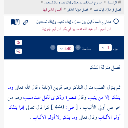
الرئيسية
مدارج السالكين بين منازل إياك نعبد وإياك نستعين
تراجم الأعلام
فصل في منازل إياك نعبد
فصل منزلة التذكر
أقسام الناس فيها
مدارج السالكين بين منازل إياك نعبد وإياك نستعين
ابن القيم - أبو عبد الله محمد بن أبي بكر ابن قيم الجوزية
جزء
صفحة
1
440
فصل منزلة التذكر
ثم ينزل القلب منزل التذكر وهو قرين الإنابة ، قال الله تعالى
وما
يتذكر إلا من ينيب
وقال
تبصرة وذكرى لكل عبد منيب
وهو من
خواص أولي الألباب ،
[
ص:
440 ]
كما قال تعالى
إنما يتذكر
أولو الألباب
وقال تعالى
وما يذكر إلا أولو الألباب
.