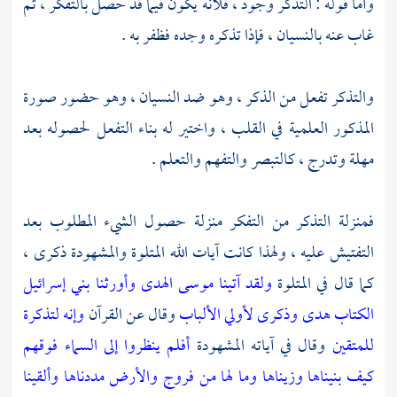
وأما قوله : التذكر وجود ، فلأنه يكون فيما قد حصل بالتفكر ، ثم
غاب عنه بالنسيان ، فإذا تذكره وجده فظفر به .
والتذكر تفعل من الذكر ، وهو ضد النسيان ، وهو حضور صورة
المذكور العلمية في القلب ، واختير له بناء التفعل لحصوله بعد
مهلة وتدرج ، كالتبصر والتفهم والتعلم .
فمنزلة التذكر من التفكر منزلة حصول الشيء المطلوب بعد
التفتيش عليه ، ولهذا كانت آيات الله المتلوة والمشهودة ذكرى ،
كما قال في المتلوة
ولقد آتينا موسى الهدى وأورثنا بني إسرائيل
الكتاب هدى وذكرى لأولي الألباب
وقال عن القرآن
وإنه لتذكرة
للمتقين
وقال في آياته المشهودة
أفلم ينظروا إلى السماء فوقهم
كيف بنيناها وزيناها وما لها من فروج والأرض مددناها وألقينا