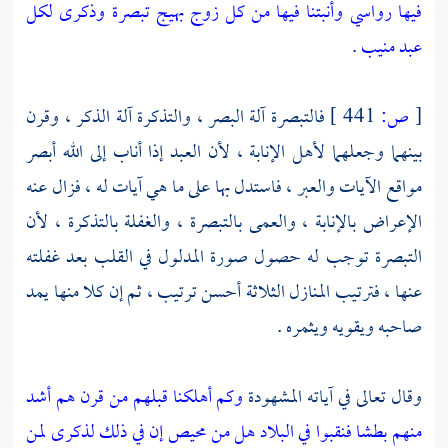
فيها رواسي وأنبتنا فيها من كل زوج بهيج تبصرة وذكرى لكل
عبد منيب
.
[
ص:
441 ]
فالتبصرة آلة البصر ، والتذكرة آلة الذكر ، وقرن
بينهما وجعلهما لأهل الإنابة ، لأن العبد إذا أناب إلى الله أبصر
مواقع الآيات والعبر ، فاستدل بها على ما هي آيات له ، فزال عنه
الإعراض بالإنابة ، والعمى بالتبصرة ، والغفلة بالتذكرة ، لأن
التبصرة توجب له حصول صورة المدلول في القلب بعد غفلته
عنها ، فترتيب المنازل الثلاثة أحسن ترتيب ، ثم إن كلا منها يمد
صاحبه ويقويه ويثمره .
وقال تعالى في آياته المشهودة
وكم أهلكنا قبلهم من قرن هم أشد
منهم بطشا فنقبوا في البلاد هل من محيص إن في ذلك لذكرى لمن