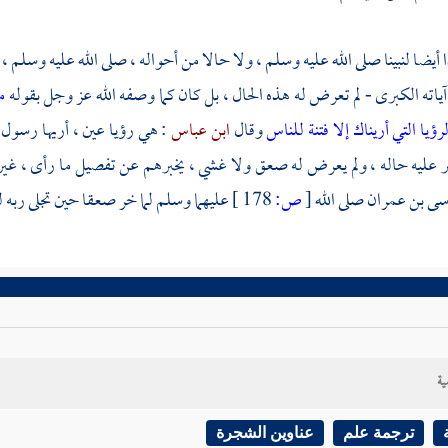
أيضا لنبينا صلى الله عليه وسلم ، ولا حالا من أحواله ، صلى الله عليه وسلم ، وله
ن آياته الكبرى - لم تعرض له هذه الحال ، بل كان كما وصفه الله عز وجل بقوله
م
رؤيا التي أريناك إلا فتنة للناس
وقال
ابن عباس
: هي رؤيا عين ، أريها رسول 
غير عليه حاله ، ولم يعرض له صعق ولا غشي ، يخبرهم عن تفصيل ما رأى ، غي
ى بن عمران
صلى الله
[
ص:
178 ]
عليهما وسلم لما خر صعقا حين تجلى ربه 
ية
ترجمة علم
عناوين الشجرة