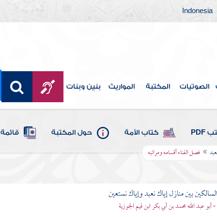
Indonesia
الصوتيات
المكتبة
المواريث
بنين وبنات
 PDF
كتاب الأمة
حول المكتبة
قائمة 
عبد
فصل الفناء أقسامه ومراتبه
لسالكين بين منازل إياك نعبد وإياك نستعين
 - أبو عبد الله محمد بن أبي بكر ابن قيم الجوزية