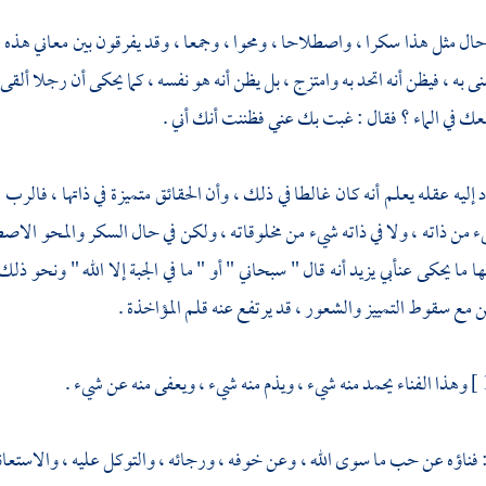
ل مثل هذا سكرا ، واصطلاحا ، ومحوا ، وجمعا ، وقد يفرقون بين معاني هذه
ى به ، فيظن أنه اتحد به وامتزج ، بل يظن أنه هو نفسه ، كما يحكى أن رجلا ألقى م
عك في الماء ؟ فقال : غبت بك عني فظننت أنك أني .
د إليه عقله يعلم أنه كان غالطا في ذلك ، وأن الحقائق متميزة في ذاتها ، فالر
ء من ذاته ، ولا في ذاته شيء من مخلوقاته ، ولكن في حال السكر والمحو الاصطل
ا ما يحكى عن
أبي يزيد
أنه قال " سبحاني " أو " ما في الجبة إلا الله " ونحو
ن مع سقوط التمييز والشعور ، قد يرتفع عنه قلم المؤاخذة .
وهذا الفناء يحمد منه شيء ، ويذم منه شيء ، ويعفى منه عن شيء .
 فناؤه عن حب ما سوى الله ، وعن خوفه ، ورجائه ، والتوكل عليه ، والاستعانة 