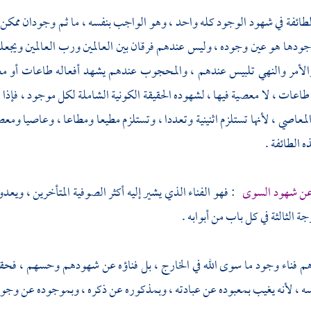
لطائفة في شهود الوجود كله واحد ، وهو الواجب بنفسه ، ما ثم وجودان ممكن 
ودها هو عين وجوده ، وليس عندهم فرقان بين العالمين ورب العالمين ويجع
والأمر والنهي تلبيس عندهم ، والمحجوب عندهم يشهد أفعاله طاعات أو معا
 طاعات ، لا معصية فيها ، لشهوده الحقيقة الكونية الشاملة لكل موجود ، فإ
معاصي ، لأنها تستلزم اثنينية وتعددا ، وتستلزم مطيعا ومطاعا ، وعاصيا وم
ه الطائفة .
 عن شهود السوى
: فهو الفناء الذي يشير إليه أكثر
الصوفية
المتأخرين ، ويعدو
 الثالثة في كل باب من أبوابه .
م فناء وجود ما سوى الله في الخارج ، بل فناؤه عن شهودهم وحسهم ، فحقي
 ، لأنه يغيب بمعبوده عن عبادته ، وبمذكوره عن ذكره ، وبموجوده عن وجود