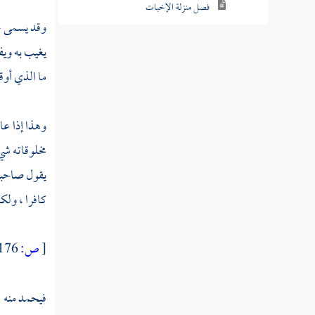
فصل منزلة الإخبات
وقد يسمى حا
فصل منزلة الزهد
يغيب به ويفن
فصل منزلة الورع
ما الذي أوق
فصل منزلة التبتل
وهذا إذا عا
فصل منزلة الرجاء
مخلوقاته شي
فصل منزلة الرغبة
يقول صاحبه
فصل منزلة الرعاية
كافرا ، ولك
فصل منزلة المراقبة
[
ص:
176 ]
فصل منزلة تعظيم حرمات الله
فصل منزلة الإخلاص
فيحمد منه :