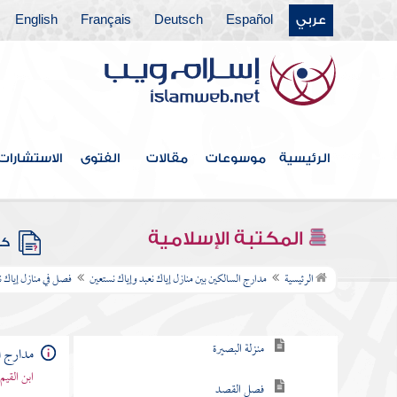
الموت
عربي
Español
Deutsch
Français
English
فصل في انقسام العبودية إلى عامة
وخاصة
فصل في مراتب إياك نعبد علما
الرئيسية
موسوعات
مقالات
الفتوى
الاستشارات
وعملا
فصل مراتب العبودية وهي خمس عشرة مرتبة
المكتبة الإسلامية
كتب
فصل في منازل إياك نعبد
الرئيسية
مدارج السالكين بين منازل إياك نعبد وإياك نستعين
فصل في منازل إياك ن
منزلة اليقظة
منزلة البصيرة
مدارج ا
ابن القيم
فصل القصد