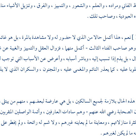
ظ الفاني ومراده ، والعلم ، والشعور ، والتمييز ، والفرق ، وتنزيل الأشياء من
لعبودية ، وصاحب تلك .
نعم ، هذا أكمل حالا من الذي لا حضور له ولا مشاهدة بالمرة ، بل هو غا
وهو صاحب الفناء الثالث - أكمل منهما ، فزوال العقل والتمييز والغيبة عن 
ل ، بل يذم إذا تسبب إليه ، وباشر أسبابه ، وأعرض عن الأسباب التي توجب له 
وبا عليه ، كما يعذر النائم والمغمى عليه ، والمجنون ، والسكران الذي لا
ذه الحال بلازمة لجميع السالكين ، بل هي عارضة لبعضهم ، منهم من يبتلى ب
 الصحابة رضي الله عنهم - وهم سادات العارفين ، وأئمة الواصلين المقربين ،
ثرة منازلاتهم ، ومعاينة ما لم يعاينه غيرهم ، ولا شم له رائحة ، ولم يخطر على 
 ما لم يكن لغيرهم .