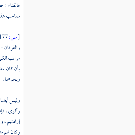
فصل منزلة الصدق
فالفناء : ح
صاحب هذه ا
فصل منزلة الإيثار
فصل منزلة الخلق
[
ص:
177 ]
فصل منزلة التواضع
والفرقان - 
مراتب الكما
فصل منزلة الفتوة
بأن كان مغل
فصل منزلة المروءة
ونحوهما .
فصل منزلة البسط
فصل منزلة العزم
وليس أيضا ه
وأقوى ، فإن
فصل منزلة الإرادة
إرادتهم ، وك
فصل منزلة الأدب
وكان لهم منه