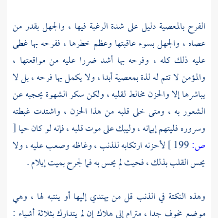
الفرح بالمعصية دليل على شدة الرغبة فيها ، والجهل بقدر من
عصاه ، والجهل بسوء عاقبتها وعظم خطرها ، ففرحه بها غطى
عليه ذلك كله ، وفرحه بها أشد ضررا عليه من مواقعتها ،
والمؤمن لا تتم له لذة بمعصية أبدا ، ولا يكمل بها فرحه ، بل لا
يباشرها إلا والحزن مخالط لقلبه ، ولكن سكر الشهوة يحجبه عن
الشعور به ، ومتى خلى قلبه من هذا الحزن ، واشتدت غبطته
وسروره فليتهم إيمانه ، وليبك على موت قلبه ، فإنه لو كان حيا
[
ص:
199 ]
لأحزنه ارتكابه للذنب ، وغاظه وصعب عليه ، ولا
يحس القلب بذلك ، فحيث لم يحس به فما لجرح بميت إيلام .
وهذه النكتة في الذنب قل من يهتدي إليها أو ينتبه لها ، وهي
موضع مخوف جدا ، مترام إلى هلاك إن لم يتدارك بثلاثة أشياء :