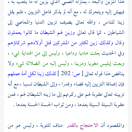
هذا المزين واتبعه ، بمنزلة الصبي الذي يزين له ما يلعب به ،
فيهش إليه ويتحرك له ، مع أنه لم يذكر فاعل التزيين ، فلم يقل
زينا للناس ، والله تعالى يضيف تزيين الدنيا والمعاصي إلى
الشياطين ، كما قال تعالى
وزين لهم الشيطان ما كانوا يعملون
وقال
وكذلك زين لكثير من المشركين قتل أولادهم شركاؤهم
وفي الحديث
بعثت هاديا وداعيا ، وليس إلي من الهداية شيء ،
وبعث إبليس مغويا ومزينا ، وليس إليه من الضلالة شيء
ولا
يناقض هذا قوله تعالى
[
ص:
202 ]
كذلك زينا لكل أمة عملهم
فإن إضافة التزيين إليه قضاء وقدرا ، وإلى الشيطان تسببا ، مع أنه
تزيينه تعالى عقوبة لهم على ركونهم إلى ما زينه الشيطان لهم ، فمن
عقوبة السيئة السيئة بعدها ، ومن ثواب الحسنة الحسنة بعدها .
والمقصود أن
الاحتجاج بالقدر
مناف للتوبة ، وليس هو من