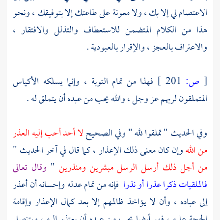
الاعتصام لي إلا بك ، ولا معونة على طاعتك إلا بتوفيقك ، ونحو
هذا من الكلام المتضمن للاستعطاف والتذلل والافتقار ،
والاعتراف بالعجز ، والإقرار بالعبودية .
[
ص:
201 ]
فهذا من تمام التوبة ، وإنما يسلكه الأكياس
المتملقون لربهم عز وجل ، والله يحب من عبده أن يتملق له .
وفي الحديث " تملقوا لله " وفي الصحيح
لا أحد أحب إليه العذر
من الله
وإن كان معنى ذلك الإعذار ، كما قال في آخر الحديث "
من أجل ذلك أرسل الرسل مبشرين ومنذرين
"
وقال تعالى
فالملقيات ذكرا عذرا أو نذرا
فإنه من تمام عدله وإحسانه أن أعذر
إلى عباده ، وأن لا يؤاخذ ظالمهم إلا بعد كمال الإعذار وإقامة
الحجة عليه ، فهو أيضا يحب من عبده أن يعتذر إليه ، ويتنصل