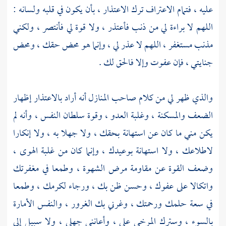
عليه ، فتمام الاعتراف ترك الاعتذار ، بأن يكون في قلبه ولسانه :
اللهم لا براءة لي من ذنب فأعتذر ، ولا قوة لي فأنتصر ، ولكني
مذنب مستغفر ، اللهم لا عذر لي ، وإنما هو محض حقك ، ومحض
جنايتي ، فإن عفوت وإلا فالحق لك .
والذي ظهر لي من كلام صاحب المنازل أنه أراد بالاعتذار إظهار
الضعف والمسكنة ، وغلبة العدو ، وقوة سلطان النفس ، وأنه لم
يكن مني ما كان عن استهانة بحقك ، ولا جهلا به ، ولا إنكارا
لاطلاعك ، ولا استهانة بوعيدك ، وإنما كان من غلبة الهوى ،
وضعف القوة عن مقاومة مرض الشهوة ، وطمعا في مغفرتك
واتكالا على عفوك ، وحسن ظن بك ، ورجاء لكرمك ، وطمعا
في سعة حلمك ورحمتك ، وغرني بك الغرور ، والنفس الأمارة
بالسوء ، وسترك المرخى علي ، وأعانني جهلي ، ولا سبيل إلى