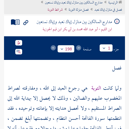
الرئيسية
مدارج السالكين بين منازل إياك نعبد وإياك نستعين
تراجم الأعلام
فصل في منازل إياك نعبد
فصل منزلة التوبة
شرائط التوبة
مدارج السالكين بين منازل إياك نعبد وإياك نستعين
ابن القيم - أبو عبد الله محمد بن أبي بكر ابن قيم الجوزية
جزء
صفحة
1
198
فصل
ولما كانت
التوبة
هي رجوع العبد إلى الله ، ومفارقته لصراط
المغضوب عليهم والضالين ، وذلك لا يحصل إلا بهداية الله إلى
الصراط المستقيم ، ولا تحصل هدايته إلا بإعانته وتوحيده ، فقد
انتظمتها سورة الفاتحة أحسن انتظام ، وتضمنتها أبلغ تضمن ،
فمن أعطى الفاتحة حقها - علما وشهودا وحالا معرفة - علم أنه لا