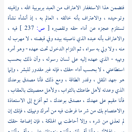
فتضمن هذا الاستغفار الاعتراف من العبد بربوبية الله ، وإلهيته
وتوحيده ، والاعتراف بأنه خالقه ، العالم به ، إذ أنشأه نشأة
تستلزم عجزه عن أداء حقه وتقصيره
[
ص:
237 ]
فيه ،
والاعتراف بأنه عبده الذي ناصيته بيده وفي قبضته ، لا مهرب له
منه ، ولا ولي به سواه ، ثم التزام الدخول تحت عهده - وهو أمره
ونهيه - الذي عهده إليه على لسان رسوله ، وأن ذلك بحسب
استطاعتي ، لا بحسب أداء حقك ، فإنه غير مقدور للبشر ، وإنما
هو جهد المقل ، وقدر الطاقة ، ومع ذلك فأنا مصدق بوعدك
الذي وعدته لأهل طاعتك بالثواب ، ولأهل معصيتك بالعقاب ،
فأنا مقيم على عهدك ، مصدق بوعدك ، ثم أفزع إلى الاستعاذة
والاعتصام بك من شر ما فرطت فيه من أمرك ونهيك ، فإنك إن
لم تعذني من شره ، وإلا أحاطت بي الهلكة ، فإن إضاعة حقك
سبب الهلاك ، وأنا أقر لك وألتزم بنعمتك علي ، وأقر وألتزم