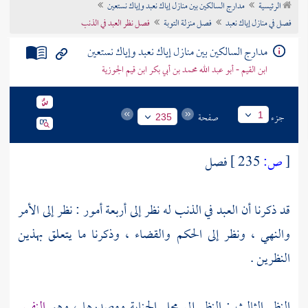
الرئيسية
مدارج السالكين بين منازل إياك نعبد وإياك نستعين
تراجم الأعلام
فصل في منازل إياك نعبد
فصل منزلة التوبة
فصل نظر العبد في الذنب
مدارج السالكين بين منازل إياك نعبد وإياك نستعين
ابن القيم - أبو عبد الله محمد بن أبي بكر ابن قيم الجوزية
جزء
صفحة
1
235
[
ص:
235 ]
فصل
قد ذكرنا أن العبد في الذنب له نظر إلى أربعة أمور : نظر إلى الأمر
والنهي ، ونظر إلى الحكم والقضاء ، وذكرنا ما يتعلق بهذين
النظرين .
النظر الثالث : النظر إلى محل الجناية ومصدرها ، وهو
النفس