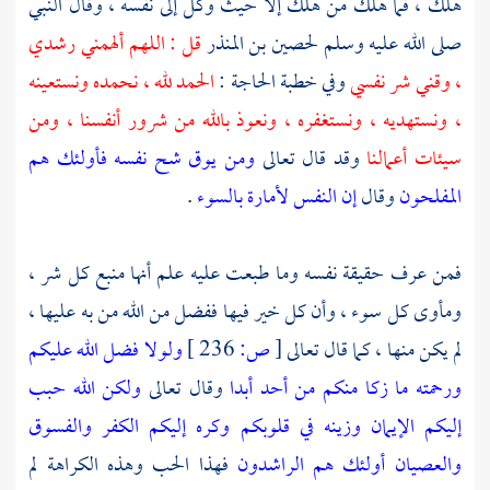
هلك ، فما هلك من هلك إلا حيث وكل إلى نفسه ، وقال النبي
صلى الله عليه وسلم
لحصين بن المنذر
قل : اللهم ألهمني رشدي
، وقني شر نفسي
وفي خطبة الحاجة :
الحمد لله ، نحمده ونستعينه
، ونستهديه ، ونستغفره ، ونعوذ بالله من شرور أنفسنا ، ومن
سيئات أعمالنا
وقد قال تعالى
ومن يوق شح نفسه فأولئك هم
المفلحون
وقال
إن النفس لأمارة بالسوء
.
فمن عرف حقيقة نفسه وما طبعت عليه علم أنها منبع كل شر ،
ومأوى كل سوء ، وأن كل خير فيها ففضل من الله من به عليها ،
لم يكن منها ، كما قال تعالى
[
ص:
236 ]
ولولا فضل الله عليكم
ورحمته ما زكا منكم من أحد أبدا
وقال تعالى
ولكن الله حبب
إليكم الإيمان وزينه في قلوبكم وكره إليكم الكفر والفسوق
والعصيان أولئك هم الراشدون
فهذا الحب وهذه الكراهة لم