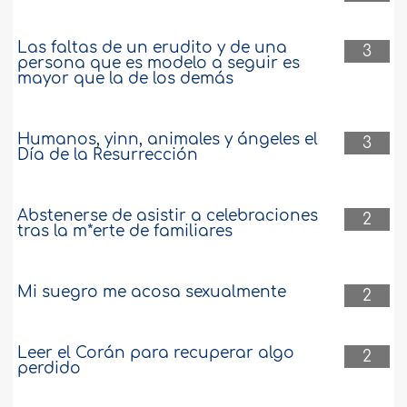
por lo general es leve. El dinero ha
alcanzado ahora el Nisaab pero no está
Las faltas de un erudito y de una
3
invertido. ¿Es obligatorio pagar Zakaah
persona que es modelo a seguir es
por él? ..
más
mayor que la de los demás
6407
25-2-2018
Humanos, yinn, animales y ángeles el
3
Día de la Resurrección
Norma acerca de pagar el Zakaah sobre
dinero depositado cuyo propietario lo
regaló a la persona que lo depositó
Abstenerse de asistir a celebraciones
2
tras la m*erte de familiares
Hace seis años, mi padre me dio una
suma de dinero equivalente a cincuenta
mil riales saudíes, y después de dos
Mi suegro me acosa sexualmente
años, le dije por teléfono que quería
2
pagar Zakaah sobre ese dinero. Mi
padre me dijo que ese dinero era un
fideicomiso y que yo no tenía derecho a
Leer el Corán para recuperar algo
2
pagar Zakaah sobre él. Tres años
perdido
después, mi..
más