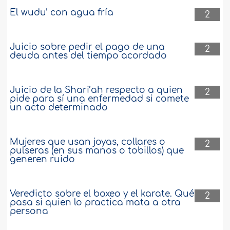
5984
21-2-2018
El wudu’ con agua fría
2
Zakaah sobre fondos depositados
Juicio sobre pedir el pago de una
2
deuda antes del tiempo acordado
Tengo un depósito de seguro de 20.000
dinares por la licencia de una compañía
de construcción. Deposité dicha suma
Juicio de la Shari’ah respecto a quien
en una firma financiera. ¿Estoy obligado
2
pide para sí una enfermedad si comete
a pagar Zakaah sobre este dinero,
un acto determinado
teniendo en cuenta que no es posible
retirarlo? Que Al lah los recompense. ..
más
Mujeres que usan joyas, collares o
2
pulseras (en sus manos o tobillos) que
5661
21-2-2018
generen ruido
Veredicto sobre el boxeo y el karate. Qué
2
pasa si quien lo practica mata a otra
persona