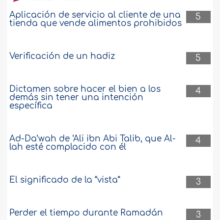
Normas sobre pagar el Zakaah de un
Aplicación de servicio al cliente de una
5
patrimonio antes de distribuirlo
tienda que vende alimentos prohibidos
En el nombre de Al lah, el Más Clemente,
el Siempre Misericordioso. Una persona
Verificación de un hadiz
5
murió, dejando hijos y un patrimonio
consistente en granjas, casas y autos.
Nótese, por favor, que dicho patrimonio
Dictamen sobre hacer el bien a los
no ha sido distribuido todavía. ¿Cuál es
4
demás sin tener una intención
la norma de Zakaah respecto a este?
específica
Que la paz y las bendiciones de..
más
6459
25-2-2018
Ad-Da‘wah de ‘Ali ibn Abi Talib, que Al-
4
lah esté complacido con él
La opinión correcta con respecto a pagar
el Zakaah con el dinero de un niño
El significado de la “vista”
3
Tengo el dinero que pertenece a un
huérfano menor de edad que vive con
su tía paterna. Este dinero no aumenta
Perder el tiempo durante Ramadán
3
de forma regular, y si hay un aumento,