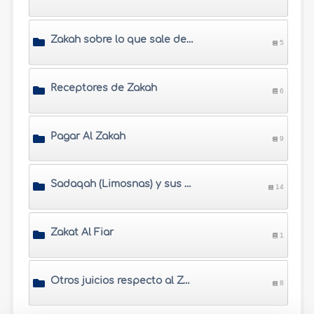
Zakah sobre lo que sale de la tierra
5
Receptores de Zakah
6
Pagar Al Zakah
9
Sadaqah (Limosnas) y sus Juicios
14
Zakat Al Fiar
1
Otros juicios respecto al Zakah
8