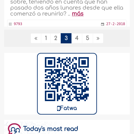
sobre, teniendo en cuenta que han
pasado dos años lunares desde que ella
comenzó a reunirlo? ..
más
9793
27-2-2018
1
2
3
4
5
Respuesta a quienes dicen que el Zakaah
solo debe pagarse una única vez
¿Qué dicen ustedes de la opinión que
sostiene un grupo acerca de que el
Zakaah es obligatorio sobre la riqueza
solo una vez, lo que significa que si se
paga el Zakaah sobre oro o sobre una
suma de dinero en un año, y ese oro o
dinero se mantiene, entonces no hay
que pagar Zakaah sobre el mismo al año
Fatwa
siguiente, puesto que..
más
9330
25-2-2018
Today's most read