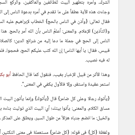
الشرك، وأمره بتطهير البيت للطائفين والعاكفين، والركع السج
وجاءت هذه الآية عطفاً على ما تقدم في أمره بدعوة الناس إلى ال
فقال تعالى: {وأذن في الناس بالحج} الخطاب لإبراهيم عليه السل
و(التأذين) الإعلام. والمعنى: أعلمْ الناس بأن الله أمر بالحج. هذ
الناس إلى الحج في جملة ما دعا إليه من شرائع الدين؛ كالصلاة
قبيس، فقال: يا أيها الناس! إن الله كتب عليكم الحج، فحجوا، فل
له فيه نصيب.
وهذا الأثر من قبيل الإخبار بغيب، فنقول كما قال الحافظ
أبو بكر
استمر عقيدة واستقر، وإلا فالأول يكفي في المعنى".
{يأتوك رجالا وعلى كل ضامر} قال {يأتوك} وإنما يأتون البيت ال
مساق الكلام. والمعنى: يأتوا بيتك؛ أي: البيت الذي توليت بناءه 
والخيل: ما انضم جنباه هزالاً من طول السير، ويطلق على المذكر 
ولفظة {كل} في قوله: {كل ضامر} مستعملة في معنى التكثير، أي: 