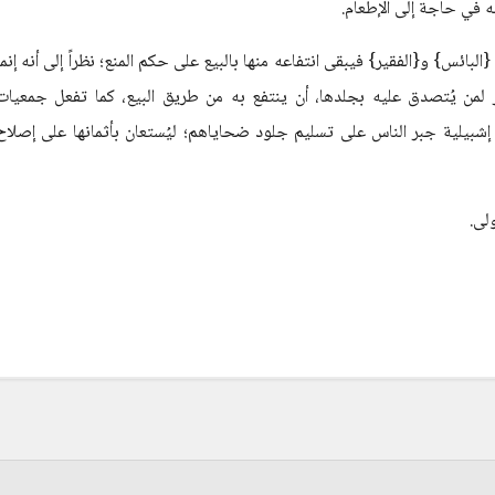
ه في حاجة إلى الإطعام.
لبائس} و{الفقير} فيبقى انتفاعه منها بالبيع على حكم المنع؛ نظراً إلى أنه إنما
ز لمن يُتصدق عليه بجلدها، أن ينتفع به من طريق البيع، كما تفعل جمعيات
ر إشبيلية جبر الناس على تسليم جلود ضحاياهم؛ ليُستعان بأثمانها على إصلاح
ولى.