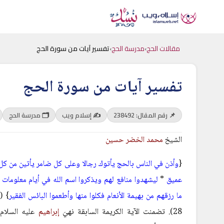
مقالات الحج
›
مدرسة الحج
›
تفسير آيات من سورة الحج
تفسير آيات من سورة الحج
📌 رقم المقال: 238492
✍️ إسلام ويب
🗂 مدرسة الحج
الشيخ
محمد الخضر حسين
{
وأذن في الناس بالحج
يأتوك رجالا وعلى
كل
ضامر
يأتين من كل
عميق
*
ليشهدوا
منافع لهم
ويذكروا اسم الله في أيام معلومات 
ما رزقهم من بهيمة الأنعام
فكلوا منها
وأطعموا البائس الفقير
28). تضمنت الآية الكريمة السابقة نهيَ
إبراهيم
عليه السلام