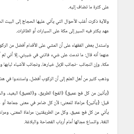
على كثرة ما تضاف إليه.
والآية ذكرت أغلب الأحوال التي يأتي عليها الحجاج إلى البيت الح
عهد يكثر فيه السير إلى مكة على السيارات أو الطائرات.
واستدل بعض الفقهاء على أن المشي على الأقدام أفضل من الركوب
عنهما أنه قال: ما ندمت على شيء فاتني في شيبتي، إلا أني لم أ
مكة، وإن النجائب -نجائب الإبل خيارها، ونجائب الأشياء لبابها و
وذهب كثير من أهل العلم إلى أن الركوب أفضل، واستندوا في هذه ا
{يأتين من كل فج عميق} (الفج) الطريق، و(العميق) البعيد، وا
قيل: {يأتين} مراعاة للمعنى؛ لأن كل ضامر في معنى جماعة أو ج
يأتي من كل فج عميق، وكل من الطريقتين: مراعاة المعنى، ومراعا
اللغة، واتساع مجالها أمام أرباب الفصاحة والبلاغة.