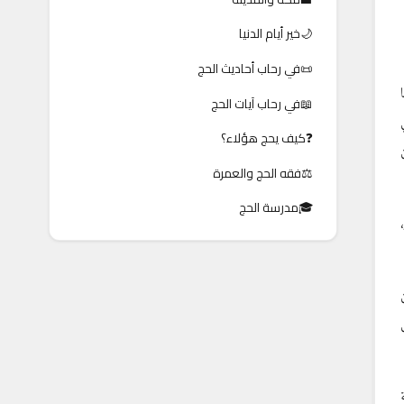
🌙
خير أيام الدنيا
📜
في رحاب أحاديث الحج
📖
في رحاب آيات الحج
❓
كيف يحج هؤلاء؟
⚖️
فقه الحج والعمرة
🎓
مدرسة الحج