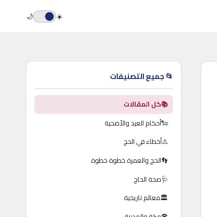
🌙
☀️
📂 جميع التصنيفات
📚
كل المقالات
🐑
أحكام العيد والأضحية
⚠️
أخطاء في الحج
👣
الحج والعمرة خطوة خطوة
🩺
صحة الحاج
🏛️
معالم تاريخية
🕋
مكة والمدينة