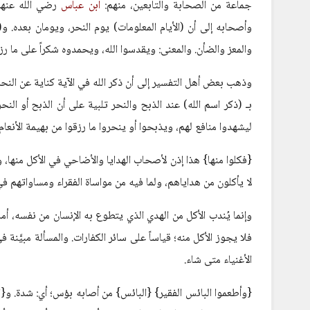
جماعة من الصحابة والتابعين، منهم:
ابن عباس
رضي الله عنهم
وأصحابه إلى أن (الأيام المعلومات) يوم النحر، ويومان بعده. و(ال
والمعز والضأن. والمعنى: ويقدسوا الله، ويحمدوه شكراً على ما رزق
وذهب بعض أهل التفسير إلى أن ذكر الله في الآية كناية عن النحر و
بـ (ذكر اسم الله) عند الذبح والنحر تلبية على أن الذبح أو النحر 
ليشهدوا منافع لهم، ويذبحوا أو ينحروا ما رزقوا من بهيمة الأنعام 
{فكلوا منها} هذا إذن لأصحاب الهدايا والأضاحي في الأكل منها، وا
لا يأكلون من هداياهم، ولما فيه من مواساة الفقراء ومساواتهم في 
وإنما يُندب الأكل من الهدي الذي يتطوع به الإنسان من نفسه، أم
فلا يجوز الأكل منه؛ قياساً على سائر الكفارات. والمسألة مبيَّن
الأغنياء متى شاء.
{وأطعموا البائس الفقير} {البائس} من أصابه بؤس؛ أي: شدة. و{ال