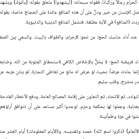
لحرام رجالاً وركباناً، فقوله سبحانه: {ليشهدوا} متعلق بقوله: {يأتوك} ويشهد:
ل للإنسان من خير. ودلَّ على أن هذه المنافع عائدة على الحجاج خاصة، بقوله:
 (المنافع) في الآية مطلقة، فتشمل المنافع الدينية والدنيوية.
ا عند أداء مناسك الحج؛ من نحو: الإحرام، والطواف بالبيت، والسعي بين الصفا
 أداء فريضة الحج- لا يخلُّ بالإخلاص الكافي لاستحقاق المثوبة من الله. وضابط
نما جاءت عرضاً؛ بحيث لو عرض له مانع من تعاطي التجارة، لم ينثنِ عزمه عن
در منشرح، وقلب سليم.
وادد، ثم الاتحاد، ثم التعاون على إقامة المصالح العامة، ودفع الأخطار الفادحة.
عناية، وعملوا لها بحكمة وحزم، لوجدوا أكبر مساعد على أن تتوافق آراؤهم،
شوا في عزة وطمأنينة.
أنعام} (ذكروا اسم الله) حمده وتقديسه. و(الأيام المعلومات) أيام العشر عند