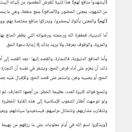
{ليشهدوا منافع لهم} هذا تلبية للغرض المقصود من إتيانه البيت ا
من الشهود، بمعنى: الحضور، و(المنافع) جمع منفعة، وهي ما يحص
{لهم} والمعنى: يأتوك ليحضروا، ويدركوا منافع مختصة بهم. ووردت
أما الدينية، فمغفرة الله ورحمته ورضوانه التي يظفر الحاج به
والمروة، والوقوف بعرفة، ولا يريد بذلك إلا إجابة دعوة الحق.
وأما المنافع الدنيوية، فالتجارة، والقصد إليها -بعد القصد إلى
ذلك: أن يعزم على أداء فرض الحج، ويشعر في نفسه أن التجارة إ
الحج، أو يصيبه وهن، واستمر على قصد الحج، والإقبال عليه بص
وللحج فوائد كثيرة العدد، عظيمة الخطر، من أهمها: التعارف، ثم الت
ولو توجهت أنظار الشعوب الإسلامية إلى هذه الغاية الخطيرة ب
وتتقارب مشاربهم، وتتماثل مراميهم، فيستعيدوا سيادتهم، ويعي
{ويذكروا اسم الله في أيام معلومات على ما رزقهم من بهيمة ال