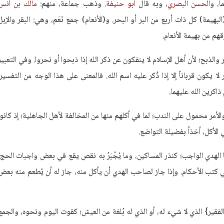
ا، و
الحسن البصري
، وبه قال
أبو حنيفة
. وذهب جماعة، منهم:
مالك بن أنس
بهيمة) كل ذات أربع من البر أو البحر. و(الأنعام) جمع نَعَم، وهي: البقر والإبل
هم من بهيمة الأنعام.
الذبح؛ لأن أهل الإسلام لا ينفكون عن ذكر الله إذا ذبحوا أو نحروا. وفي التعبير
لا يكون قرباناً إلا إذا ذُكر عليه اسم الله. فالمعنى على هذا الوجه من التفسير:
ذاكرين الله عليهما.
لأمر محمول على الندب؛ لما في أكلهم منها من المخالفة لأهل الجاهلية؛ إذ كانوا
الأكل، أخذاً بفضيلة التواضع.
ا الهدي الواجب؛ كنذر المساكين، وما يُجْبَرُ به نقص يقع في بعض واجبات الحج،
ة في كتب الأحكام. وإذا جاز لصاحب الهدي أن يأكل منه، جاز له أن يُطعم منه بعض
فقير} الذي لا شيء له، أو الذي له بُلغة من العيش؛ كقوت اليوم ونحوه، والجمع