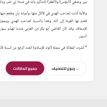
بين وصفي (البؤس) و(الفقر) للتذكير بأنه في شدة؛ أي: ضر، وبأن
والآية أذنت لصاحب الهدي في الأكل منها، وأمرته بأن يطعم منها {ا
قصد بها القربة إلى الله، وهذا بالنسبة لصاحب الهدي، ويجو
الإسعاف. وقد كان القاضي أبو بكر ابن العربي عندما تهدَّم سو
السور.
* نُشرت المقالة في مجلة (لواء الإسلام) العدد الرابع من السنة الأ
← رجوع للتصنيف
جميع المقالات