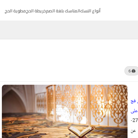
أنواع النسك
المناسك بلغة الصم
خريطة الحج
مطوية الحج
🖨 6
 فج
على
} (27-
 عن