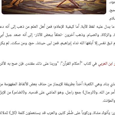
ود،
حج،
ام.
ا ما يدل عليه لفظ الآية. أما كيفية الإعلام؛ فمن أهل العلم من ذهب إلى أنه دعا
، والزكاة، والصيام. وذهب آخرون -تعلقاً ببعض الآثار- إلى أنه صعد جبل أبي
م تبق نفس إلا أبلغها الله نداء إبراهيم، فمن لبى حينئذ، حج، ومن سكت، لم يكن
 ابن العربي
في كتاب "أحكام القرآن": "وربنا على ذلك مقتدر، فإن صح به الأثر،
ذي بناه، وهي الكعبة؛ أخذاً بطريقة الإيجاز من حذف بعض الألفاظ المفهومة من
بأمر من الله. و(الرجال) جمع راجل، وهو الماشي على قدمبه. و(الضامر) من الإبل
والمؤنث.
يأتوك مشاة، وركوباً على ضُمَّر كثير، والعرب قد يستعملون كلمة (كل) للدلالة