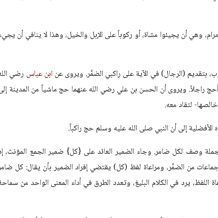
رام، وهي أن يجيئوا مشاة، أو ركوباً على الإبل والخيل، وهذا لا ينافي أن يجيء
، بتقديم (الرجال) في الآية على راكبي الضمَّر. ويروى عن
ابن عباس
رضي الله
حج راجلاً. ويروى أن الحسن بن علي رضي الله عنهما حج ماشياً من المدينة إلى
خالصها- لتقاد معه.
لأفضلية إلى أن النبي صلى الله عليه وسلم حج راكباً.
لجملة وصف لكل ضامر. وجاء الضمير العائد على {كل} ضمير الجمع المؤنث، إذ
ماعات من الضمَّر، ومراعاة لفظ (كل) يقتضي إفراد الضمير بأن يقال: كل ضامر
ة اللفظ، يرد في الكلام البليغ، وتعدد الطرق في أداء المعنى الواحد من سماحة