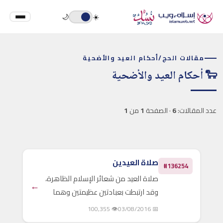
🌙
☀️
مقالات الحج
/
أحكام العيد والأضحية
🐑 أحكام العيد والأضحية
عدد المقالات:
6
· الصفحة
1
من
1
صلاة العيدين
#136254
صلاة العيد من شعائر الإسلام الظاهرة،
←
وقد ارتبطت بعبادتين عظيمتين وهما
عبادة الصيام والحج، حيث يجتمع
👁 100,355
📅 03/08/2016
المسلمون فيها مكبرين مهللين، فرحين