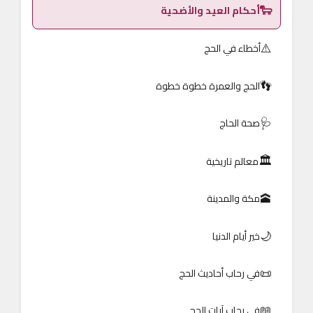
🐑
أحكام العيد والأضحية
⚠️
أخطاء في الحج
👣
الحج والعمرة خطوة خطوة
🩺
صحة الحاج
🏛️
معالم تاريخية
🕋
مكة والمدينة
🌙
خير أيام الدنيا
📜
في رحاب أحاديث الحج
📖
في رحاب آيات الحج