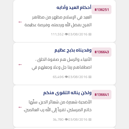
بفضل ربهم عليهم، بعد أن تقربوا إليه
أحكام العيد وآدابه
#136251
بأنواع الطاعات والقربات،..
العيد في الإسلام مظهر من مظاهر
←
الفرح بفضل الله ورحمته، وفرصة عظيمة
لصفاء النفوس، ووحدة الكلمة، وتجديد
👁 111,552
📅 03/08/2016
الحياة، وهو لا يعني أبداً الانفلات من
التكاليف، والتحلل من الأخلاق والآداب، بل
وفديناه بذبح عظيم
#136643
لا بد فيه من..
الأنبياء والرسل هم صفوة الخلق ،
←
اصطفاهم ربنا جل وعلا وجعلهم في
موضع الأسوة والقدوة ، ومن الأنبياء
👁 65,496
📅 03/08/2016
الذين تكرر ذكرهم في القرآن نبي الله
إبراهيم عليه السلام ، فهو أبو الأنبياء ،
ولكن يناله التقوى منكم
#136641
وإمام الحنفاء ، وخليل..
الأضحية شعيرة من شعائر الدين، سنَّها
←
خاتم المرسلين، تقرباً إلى الله رب العالمين،
وامتناناً لما أسبغ به على عباده المؤمنين
👁 34,780
📅 03/08/2016
، واقتداء بخليل الله إبراهيم، قال سبحانه: