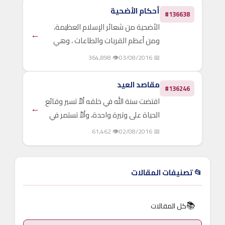
{ولكل أمة جعلنا منسكاً ليذكروا..
أحكام الأضحية
#136638
الأضحية من شعائر الإسلام العظيمة،
←
ومن أعظم القربات والطاعات ، وهي
شعار على إخلاص العبادة لله وحده ،
👁 364,898
📅 03/08/2016
وامتثال أوامره ونواهيه ، ومن هنا جاءت
مشروعية الأضحية في الإسلام ، وقد تكلم
مقاصد العيد
#136246
أهل العلم في أحكامها..
اقتضت سنة الله في خلقه ألاَّ تسير وقائع
←
الحياة على وتيرة واحدة، وألاَّ تستمر في
رتابة ثابتة، بل جعل التغيير والتنويع من
👁 61,462
📅 02/08/2016
السنن التي فطر عليها الحياة والأحياء،
فكان في تشريع الأعياد ما يلبي حاجات..
📂 تصنيفات المقالات
📚
كل المقالات