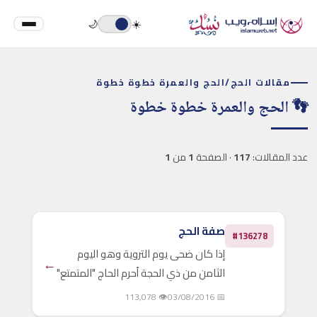
🌙
☀️
مقالات الحج
/
الحج والعمرة خطوة خطوة
👣 الحج والعمرة خطوة خطوة
عدد المقالات:
117
· الصفحة
1
من
1
صفة الحج
#136278
إذا كان ضحى يوم التروية وهو اليوم
←
الثامن من ذي الحجة أحرم الحاج "المتمتع"
من مكانه الذي هو نازل فيه، فيغتسل
👁 113,078
📅 03/08/2016
ويتنظف ويتطيب، ويلبس ملابس الإحرام،