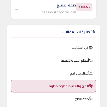
الرجل ملابس الإحرام وهما الإزار والرداء
صفة التمتع
#136270
←
بعد..
👁 296,943
📅 02/08/2016
📂 تصنيفات المقالات
📚
كل المقالات
🐑
أحكام العيد والأضحية
⚠️
أخطاء في الحج
👣
الحج والعمرة خطوة خطوة
🩺
صحة الحاج