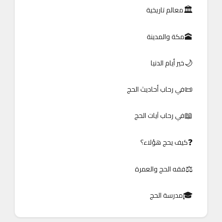
🏛️
معالم تاريخية
🕋
مكة والمدينة
🌙
خير أيام الدنيا
📜
في رحاب أحاديث الحج
📖
في رحاب آيات الحج
❓
كيف يحج هؤلاء؟
⚖️
فقه الحج والعمرة
🎓
مدرسة الحج