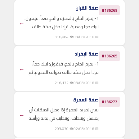
ويفعل ما فعله عند إحرامه بالعمرة، ثم
صفة القِران
#136269
يُهِلُّ..
1- يحرم الحاج بالعمرة والحج معاً، فيقول:
←
لبيك حجا وعمرة، فإذا دخل مكة طاف
طواف القدوم، ثم إن أحب تقديم سعي
👁 316,084
📅 03/08/2016
الحج، فله أن يقدمه هنا، فيسعى سعي
الحج بعد طواف القدوم، ويبقى على
صفة الإفراد
#136265
إحرامه حتىيتحلل منه يوم..
1- يحرم الحاج بالحج، فيقول: لبيك حجاً،
←
فإذا دخل مكة طاف طواف القدوم، ثم
إن أحب تقديم سعي الحج، فله أن يقدمه
👁 216,172
📅 03/08/2016
هنا، فيسعى سعي الحج بعد طواف
القدوم، ويبقى على إحرامه حتى يتحلل
صفة العمرة
#136272
منه يوم النحر. 2- في اليوم..
يسن لمريد العمرة إذا وصل الميقات أن
←
يغتسل ويتنظف، ويتطيب في بدنه ورأسه
ولحيته ، والاغتسال للإحرام مسنون للرجال
👁 203,070
📅 02/08/2016
والنساء حتى الحائض والنفساء. ثم يلبس