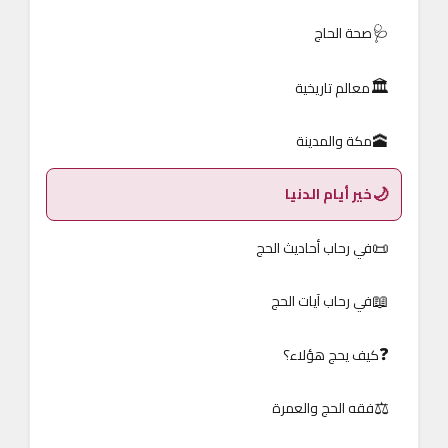
🩺
صحة الحاج
🏛️
معالم تاريخية
🕋
مكة والمدينة
🌙
خير أيام الدنيا
📜
في رحاب أحاديث الحج
📖
في رحاب آيات الحج
❓
كيف يحج هؤلاء؟
⚖️
فقه الحج والعمرة