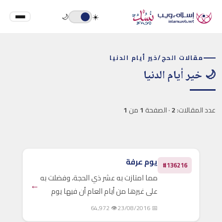
🌙
☀️
مقالات الحج
/
خير أيام الدنيا
🌙 خير أيام الدنيا
عدد المقالات:
2
· الصفحة
1
من
1
يوم عرفة
#136216
مما امتازت به عشر ذي الحجة، وفضلت به
←
على غيرها من أيام العام أن فيها يوم
عرفة، وهو يوم من أعظم أيام الله، تغفر
👁 64,972
📅 23/08/2016
فيه الزلاّت، وتجاب فيه الدعوات، ويباهي