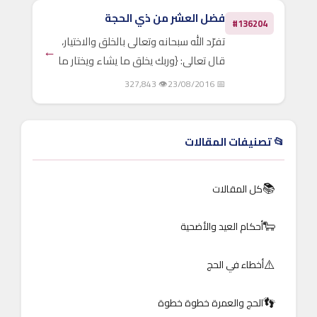
الله بعباده أهل السماوات. ويوم عرفة
فضل العشر من ذي الحجة
#136204
يوم إكمال..
تفرّد الله سبحانه وتعالى بالخلق والاختيار،
←
قال تعالى: {وربك يخلق ما يشاء ويختار ما
كان لهم الخيرةسبحان الله وتعالى عما
👁 327,843
📅 23/08/2016
يشركون} (القصص:68)، ومن رحمته
بالعباد أن فاضل بين الأوقات والأزمنة،
فاختار..
📂 تصنيفات المقالات
📚
كل المقالات
🐑
أحكام العيد والأضحية
⚠️
أخطاء في الحج
👣
الحج والعمرة خطوة خطوة