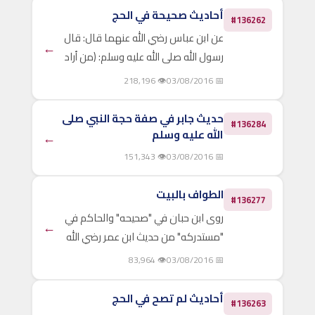
عرفة، وإنه ليدنو، ثم يباهي بهم الملائكة،
أحاديث صحيحة في الحج
#136262
فيقول: ما..
عن ابن عباس رضي الله عنهما قال: قال
←
رسول الله صلى الله عليه وسلم: (من أراد
الحج فليتعجل، فإنه قد يمرض المريض،
👁 218,196
📅 03/08/2016
وتضل الضالة، وتعرض الحاجة) رواه ابن
ماجه. وعن ابن عمر رضي الله عنهما عن
حديث جابر في صفة حجة النبي صلى
#136284
النبي صلى الله..
الله عليه وسلم
←
👁 151,343
📅 03/08/2016
الطواف بالبيت
#136277
روى ابن حبان في "صحيحه" والحاكم في
←
"مستدركه" من حديث ابن عمر رضي الله
عنهما، أنه قال: (استمتعوا من هذا البيت،
👁 83,964
📅 03/08/2016
فإنه هُدم مرتين، ويُرفع في الثالثة) قال
الحاكم: صحيح على شرط الشيخين. وفي
أحاديث لم تصح في الحج
#136263
"سنن..