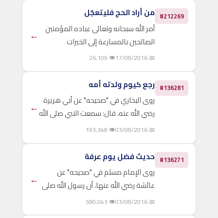
من أراد الحج فليتعجّل
#212269
أمر الله سبحانه وتعالى عباده المؤمنين
←
الصالحين بالمسارعة إلى الخيرات
والطاعات، فقال عز وجلّ: {فَاسْتَبِقُوا
👁 26,109
📅 17/08/2016
الْخَيْرَاتِ} (البقرة:148)، وحثنا النبي صلى
الله عليه وسلم على المبادرة والمسارعة
رجع كيوم ولدته أمه
#136281
في عمل..
روى البخاري في "صحيحه" عن أبي هريرة
←
رضي الله عنه، قال: سمعت النبي صلى الله
عليه وسلم يقول: (من حج لله فلم يرفث
👁 193,348
📅 03/08/2016
ولم يفسق، رجع كيوم ولدته أمه) وفي
رواية له أيضًا: (من حج هذا البيت فلم
حديث فضل يوم عرفة
#136271
يرفث، ولم يفسق،..
روى الإمام مسلم في "صحيحه" عن
←
عائشة رضي الله عنها، أن رسول الله صلى
الله عليه وسلم قال: (ما من يوم أكثر أن
👁 580,043
📅 03/08/2016
يعتق الله فيه عبيداً من النار من يوم