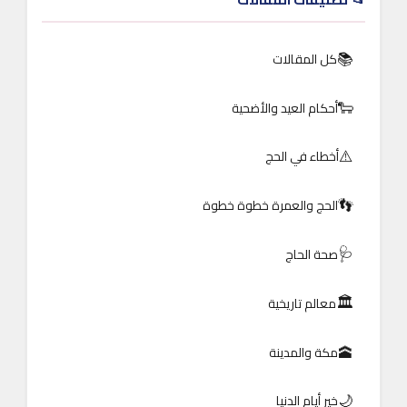
📚
كل المقالات
🐑
أحكام العيد والأضحية
⚠️
أخطاء في الحج
👣
الحج والعمرة خطوة خطوة
🩺
صحة الحاج
🏛️
معالم تاريخية
🕋
مكة والمدينة
🌙
خير أيام الدنيا