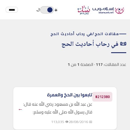
🌙
☀️
مقالات الحج
/
في رحاب أحاديث الحج
📜 في رحاب أحاديث الحج
عدد المقالات:
117
· الصفحة
1
من
1
تابعوا بين الحجّ والعمرة
#212380
عن عبد الله بن مسعود رضي الله عنه قال:
←
قال رسول الله صلى الله عليه وسلم:
(تَابِعُوا بَيْنَ الْحَجِّ وَالْعُمْرَةِ، فَإِنَّهُمَا يَنْفِيَانِ
👁 113,035
📅 28/08/2016
الْفَقْرَ وَالذُّنُوبَ، كَمَا يَنْفِي الْكِيرُ خَبَثَ..