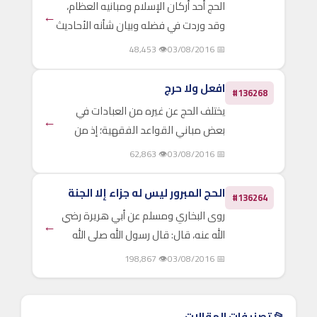
الحج أحد أركان الإسلام ومبانيه العظام،
←
وقد وردت في فضله وبيان شأنه الأحاديث
الصحيحة الكثيرة، والتي ذكرنا بعضها في
👁 48,453
📅 03/08/2016
مقالنا "فضائل الحج والعمرة"، ونحاول
في هذا المقال أن نرصد جملة من
افعل ولا حرج
#136268
الأحاديث..
يختلف الحج عن غيره من العبادات في
←
بعض مباني القواعد الفقهية؛ إذ من
المعلوم أن ترْك واجب أو ركن عمداً في أي
👁 62,863
📅 03/08/2016
عبادة يُبْطِلها، وهذا مما يختلف فيه الحج
عن غيره؛ فإن ترْك واجبٍ من واجبات الحج،
الحج المبرور ليس له جزاء إلا الجنة
#136264
أو ركن..
روى البخاري ومسلم عن أبي هريرة رضي
←
الله عنه، قال: قال رسول الله صلى الله
عليه وسلم: (العمرة إلى العمرة كفارة ما
👁 198,867
📅 03/08/2016
بينهما، والحج المبرور ليس له جزاء إلا
الجنة). وفي رواية الترمذي: (العمرة إلى
العمرة..
📂 تصنيفات المقالات