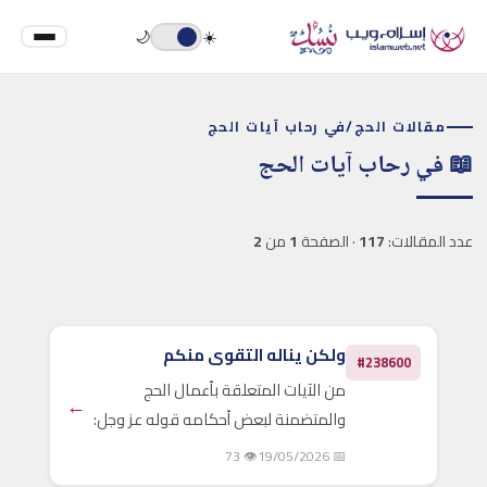
🌙
☀️
مقالات الحج
/
في رحاب آيات الحج
📖 في رحاب آيات الحج
عدد المقالات:
117
· الصفحة
1
من
2
ولكن يناله التقوى منكم
#238600
من الآيات المتعلقة بأعمال الحج
←
والمتضمنة لبعض أحكامه قوله عز وجل:
{لن ينال الله لحومها ولا دماؤها ولكن
👁 73
📅 19/05/2026
يناله التقوى منكم كذلك سخرها لكم