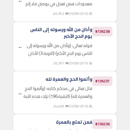
←
معدودات فمن تعجل في يومين فلا إثم
عليه ومن تأخر فلا إثم عليه لمن اتقى
👁 49,302
📅 03/08/2016
واتقوا الله} (البقرة:203). الأيام
المعدودات هي أيام منى، وهي ثلاثة
وأذان من الله ورسوله إلى الناس
#136238
أيام بعد يوم النحر، يقيم الناس..
يوم الحج الأكبر
قوله تعالى: {وأذان من الله ورسوله إلى
←
الناس يوم الحج الأكبر} (التوبة:3) الأذان
يعني: الإيذان والإعلام؛ فالآية أمر
👁 26,397
📅 03/08/2016
للمسلمين بأن يؤْذِنوا المشركين
ويُعلموهم، بأن الله بريء من كل من
وأتموا الحج والعمرة لله
#136237
أشرك به، وأعرض..
قال تعالى في محكم كتابه: {وأتموا الحج
←
والعمرة لله} (البقرة:196) نزلت هذه الآية
-كما ذكر المفسرون- في الحديْبيَّة سنة
👁 24,499
📅 03/08/2016
ست للهجرة، حين صدَّ المشركون
المسلمين عن بيت الله الحرام، ولم يكن
فمن تمتع بالعمرة
#136236
الحج قد فُرض بعدُ،..