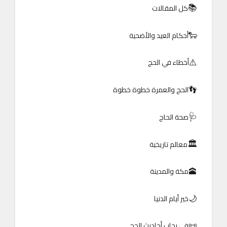
📚
كل المقالات
🐑
أحكام العيد والأضحية
⚠️
أخطاء في الحج
👣
الحج والعمرة خطوة خطوة
🩺
صحة الحاج
🏛️
معالم تاريخية
🕋
مكة والمدينة
🌙
خير أيام الدنيا
📜
في رحاب أحاديث الحج