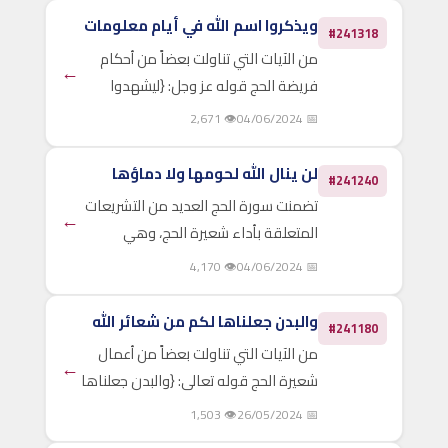
لتكبروا الله على ما هداكم وبشر
ويذكروا اسم الله في أيام معلومات
#241318
المحسنين} (الحج:37) تتضمن هذه..
من الآيات التي تناولت بعضاً من أحكام
←
فريضة الحج قوله عز وجل: {ليشهدوا
منافع لهم ويذكروا اسم الله في أيام
👁 2,671
📅 04/06/2024
معلومات على ما رزقهم من بهيمة
الأنعام فكلوا منها وأطعموا البائس
لن ينال الله لحومها ولا دماؤها
#241240
الفقير}(الحج:28) فألمعت الآية..
تضمنت سورة الحج العديد من التشريعات
←
المتعلقة بأداء شعيرة الحج، وهي
الشعيرة المفروضة على كل مكلف
👁 4,170
📅 04/06/2024
مستطيع، ومن جملة ما تضمنته هذه
السورة أحكامَ ما يتقرب به العباد إلى ربهم
والبدن جعلناها لكم من شعائر الله
#241180
من الأنعام أثناء أدائهم..
من الآيات التي تناولت بعضاً من أعمال
←
شعيرة الحج قوله تعالى: {والبدن جعلناها
لكم من شعائر الله لكم فيها خير}
👁 1,503
📅 26/05/2024
(الحج:36). تحليل هذه الآية وبيان مراميها