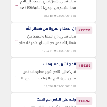
قوله تعالى: {فمن تمتع بالعمرة إلى الحج
←
فما استيسر من الهدي} (البقرة:196) بعد
أن ذكر سبحانه ما يترتب من جزاء على
👁 68,318
📅 03/08/2016
المحرم حال الإحصار، أعقبه بذكر ما يترتب
عليه حال الأمن؛ فذكر سبحانه حكم التمتع
إن الصفا والمروة من شعائر الله
#136234
في أيام..
قوله تعالى: {إن الصفا والمروة من
←
شعائر الله فمن حج البيت أَو اعتمر فلا جناح
عليه أن يطوف بهما ومن تطوع خيرا فإن
👁 176,431
📅 03/08/2016
الله شاكر عليم} (البقرة:158) كان السعي
بين الصفا والمروة من شعائر الحج منذ
الحج أشهر معلومات
#136232
زمن إبراهيم..
قال تعالى: {الحج أشهر معلومات فمن
←
فرض فيهن الحج فلا رفث ولا فسوق ولا
جدال في الحج وما تفعلوا من خير يعلمه
👁 42,196
📅 03/08/2016
الله وتزودوا فإن خير الزاد التقوى واتقونِ
يا أولي الألباب} (البقرة:197) لما كان
ولله على الناس حج البيت
#136243
التقرب إلى..
قوله تعالى: {ولله على الناس حج البيت