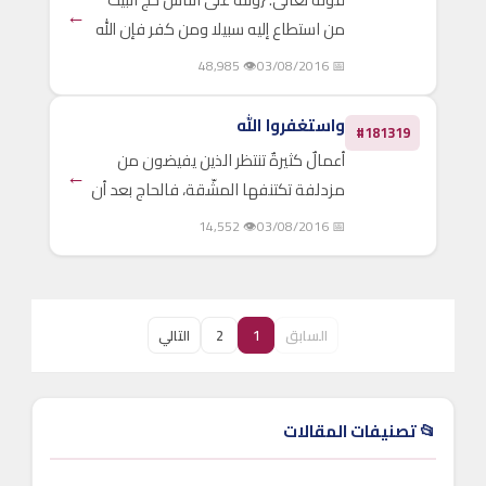
←
من استطاع إليه سبيلا ومن كفر فإن الله
غني عن العالمين} (آل عمران:97) بدأ
👁 48,985
📅 03/08/2016
سبحانه هذه الآية والتي قبلها بالحديث
عن محاسن البيت، وعظيم شأنه؛ ترغيبًا
واستغفروا الله
#181319
للنفوس إلى قصده،..
أعمالٌ كثيرةٌ تنتظر الذين يفيضون من
←
مزدلفة تكتنفها المشّقة، فالحاج بعد أن
أكمل مكوثاً في منىً، ووقوفاً في عرفة،
👁 14,552
📅 03/08/2016
ومبيتاً في مزدلفة، يعلم أنه يستقبل
أعمالاً أُخر، يجتمع كثيرٌ منها في يومٍ واحد:
رمي..
السابق
1
2
التالي
📂 تصنيفات المقالات