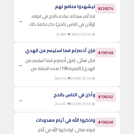
يكون من خلال الوقفات الآتية: الوقفة
ليشهدوا منافع لهم
#228274
الأولى: (البُدْن)..
لما أمر سبحانه عباده بالحج في قوله:
←
{وأذن في الناس بالحج} ذكر حكمة ذلك
الأمر بعدُ في قوله تعالى: {ليشهدوا
👁 8,389
📅 18/07/2019
منافع لهم ويذكروا اسم الله في أيام
معلومات على ما رزقهم من بهيمة
فإن أحصرتم فما استيسر من الهدي
#136149
الأنعام فكلوا منها وأطعموا..
قال تعالى: {فإن أحصرتم فما استيسر من
←
الهدي} (البقرة:196) هذه الجملة من
الآية معطوفة على صدر الآية: {وأتموا
👁 90,019
📅 03/08/2016
الحج والعمرة لله} فبعد أن أمر سبحانه
بإتمام الحج والعمرة، شرع في بيان حكم
وأذن في الناس بالحج
#136242
←
الموانع التي تحول..
👁 24,025
📅 03/08/2016
واذكروا الله في أيام معدودات
#136240
قوله تعالى: {واذكروا الله في أيام