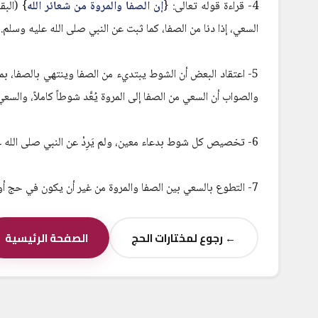
4- قراءة قوله تعالى: {
إن الصفا والمروة من شعائر الله
السعي، إذا دنا من الصفا، كما ثبت عن النبي صلى الله عليه وسلم.
5- اعتقاد البعض أن الشوط يبتديء من الصفا وينتهي بالصفا، بمع
والصواب أن السعي من الصفا إلى المروة يُعَّد شوطاً كاملاً، والسع
6- تخصيص كل شوط بدعاء معين، ولم يَرِدْ عن النبي صلى الله عليه وسلم دعاء خاص بكل شوطٍ، إلا ما كان يدعو به على الصفا وعلى المروة.
7- التطوع بالسعي بين الصفا والمروة من غير أن يكون في حج أو عمرة، والسنة جاءت باستحباب التطوع بالطواف بالبيت فحسب.
← رجوع لمختارات الحج
الصفحة الرئيسية