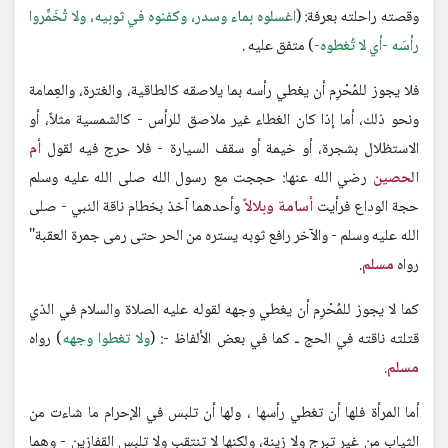
وقصته راحلته بعرفة: (
اغسلوه بماء وسدر، وكفنوه في ثوبيه، ولا تُخَمِّروا
رأسَه -أي لا تُغطوه-
) متفق عليه .
فلا يجوز للمُحْرِم أن يغطي رأسه بما يلاصقه كالطاقية، والغترة، والعِمامة
ونحو ذلك، أما إذا كان الغطاء غير ملاصق للرأس - كالشمسية مثلاً، أو
الاستظلال بشجرة، أو خيمة أو سقف السيارة - فلا حرج فيه لقول
أم
الحصين
رضي الله عنها: حججت مع رسول الله صلى الله عليه وسلم
حجة الوداع فرأيت
أسامة وبلالاً
وأحدهما آخذ بخطام ناقة النبي - صلى
الله عليه وسلم - والآخر رافع ثوبه يستره من الحر حتى رمى جمرة العقبة"
رواه
مسلم
.
كما لا يجوز للمُحْرِم أن يغطي وجهه لقوله عليه الصلاة والسلام في الذي
قتلته ناقته في الحج ـ كما في بعض الألفاظ -: (
ولا تغطوا وجهه
) رواه
مسلم
.
أما المرأة فلها أن تغطي رأسها ، ولها أن تلبس في الإحرام ما شاءت من
الثياب من غير تبرج ولا زينة، ولكنها لا تنتقب ولا تلبس القفازين - وهما