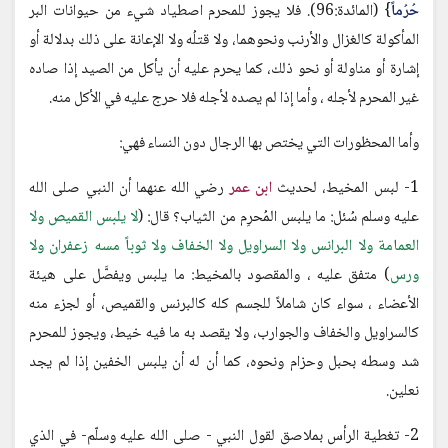
حُرُماً
} (المائدة:96). فلا يجوز للمحرم اصطياد شيء من حيوانات البر
المأكولة كالغزال والأرنب ونحوهما، ولا قتلُه ولا الإعانة على ذلك بدلالة أو
إشارة أو مناولة أو نحو ذلك، كما يحرم عليه أن يأكل من الصيد إذا صاده
غير المحرم لأجله ، وأما إذا لم يصده لأجله فلا حرج عليه في الأكل منه.
وأما المحظورات التي يختص بها الرجال دون النساء فهي:
1- لبس المخيط، لحديث
ابن عمر
رضي الله عنهما أن النبي صلى الله
عليه وسلم سُئل: ما يلبس المُحرِم من الثياب؟ قال: (
لا يلبس القميص ولا
العمامة ولا البرانس ولا السراويل ولا الخفاف ولا ثوباً مسه زعفران ولا
ورس
) متفق عليه ، والمقصود بالمخيط: ما يلبس ويفصَّل على هيئة
الأعضاء ، سواء كان شاملاً للجسم كله كالبرنس والقميص، أو لجزء منه
كالسراويل والخفاف والجوارب، ولا يقصد به ما فيه خيط، ويجوز للمحرم
شد وسطه بحبل وحزام ونحوه، كما أن له أن يلبس الخفين إذا لم يجد
نعلين.
2- تغطية الرأس بملاصق لقول النبي - صلى الله عليه وسلّم- في الذي