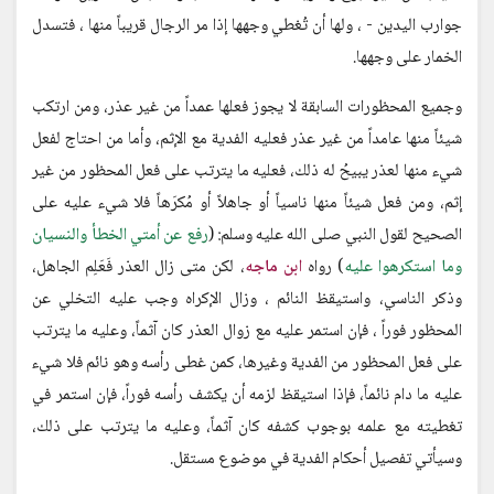
جوارب اليدين - ، ولها أن تُغطي وجهها إذا مر الرجال قريباً منها ، فتسدل
الخمار على وجهها.
وجميع المحظورات السابقة لا يجوز فعلها عمداً من غير عذر، ومن ارتكب
شيئاً منها عامداً من غير عذر فعليه الفدية مع الإثم، وأما من احتاج لفعل
شيء منها لعذر يبيحُ له ذلك، فعليه ما يترتب على فعل المحظور من غير
إثم، ومن فعل شيئاً منها ناسياً أو جاهلاً أو مُكرَهاً فلا شيء عليه على
الصحيح لقول النبي صلى الله عليه وسلم: (
رفع عن أمتي الخطأ والنسيان
وما استكرهوا عليه
) رواه
ابن ماجه
، لكن متى زال العذر فَعَلِم الجاهل،
وذكر الناسي، واستيقظ النائم ، وزال الإكراه وجب عليه التخلي عن
المحظور فوراً ، فإن استمر عليه مع زوال العذر كان آثماً، وعليه ما يترتب
على فعل المحظور من الفدية وغيرها، كمن غطى رأسه وهو نائم فلا شيء
عليه ما دام نائماً، فإذا استيقظ لزمه أن يكشف رأسه فوراً، فإن استمر في
تغطيته مع علمه بوجوب كشفه كان آثماً، وعليه ما يترتب على ذلك،
وسيأتي تفصيل أحكام الفدية في موضوع مستقل.