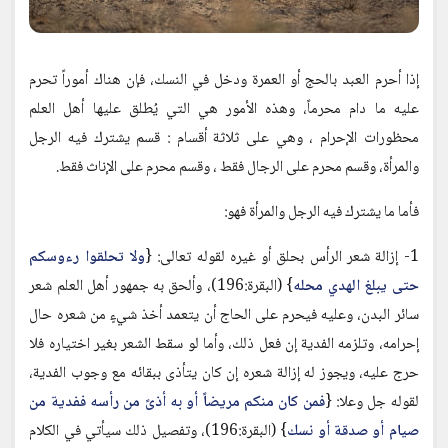
إذا أحرم العبد بالحج أو العمرة ودخل في النسك، فإن هناك أموراً تحرم
عليه ما دام محرماً، وهذه الأمور هي التي يُطلق عليها أهل العلم
محظورات الإحرام ، وهي على ثلاثة أقسام : قسم يشترك فيه الرجل
والمرأة، وقسم محرم على الرجال فقط ، وقسم محرم على الإناث فقط.
فأما ما يشترك فيه الرجل والمرأة فهو:
1- إزالة شعر الرأس بحلق أو غيره لقوله تعالى: {
ولا تحلقوا رءوسكم
حتى يبلغ الهدي محله
} (البقرة:196)، وألحق به جمهور أهل العلم شعر
سائر البدن، وعليه فيحرم على الحاج أن يتعمد أخذ شيءٍ من شعره حال
إحرامه، وتلزمه الفدية إن فعل ذلك، وأما لو سقط الشعر بغير اختياره فلا
حرج عليه، ويجوز له إزالة شعره إن كان يتأذى ببقائه مع وجوب الفدية،
لقوله جل وعلا: {
فمن كان منكم مريضاً أو به أذىً من رأسه ففدية من
صيام أو صدقة أو نسك
} (البقرة:196)، وتفصيل ذلك سيأتي في الكلام