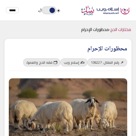
🌙
☀️
مختارات الحج
›
محظورات الإحرام
محظورات الإحرام
📌 رقم المقال: 136227
✍️ إسلام ويب
🗂 فقه الحج والعمرة