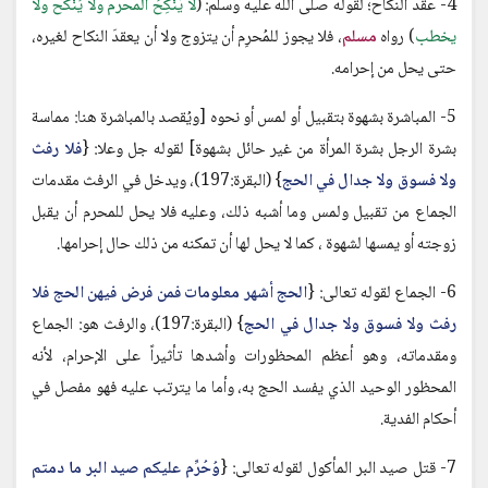
4- عقد النكاح؛ لقوله صلى الله عليه وسلم: (
لا يَنْكِحُ المحرم ولا يُنْكَح ولا
يخطب
) رواه
مسلم
، فلا يجوز للمُحرِم أن يتزوج ولا أن يعقدَ النكاح لغيره،
حتى يحل من إحرامه.
5- المباشرة بشهوة بتقبيل أو لمس أو نحوه [ويُقصد بالمباشرة هنا: مماسة
بشرة الرجل بشرة المرأة من غير حائل بشهوة] لقوله جل وعلا: {
فلا رفث
ولا فسوق ولا جدال في الحج
} (البقرة:197)، ويدخل في الرفث مقدمات
الجماع من تقبيل ولمس وما أشبه ذلك، وعليه فلا يحل للمحرم أن يقبل
زوجته أو يمسها لشهوة ، كما لا يحل لها أن تمكنه من ذلك حال إحرامها.
6- الجماع لقوله تعالى: {
الحج أشهر معلومات فمن فرض فيهن الحج فلا
رفث ولا فسوق ولا جدال في الحج
} (البقرة:197)، والرفث هو: الجماع
ومقدماته، وهو أعظم المحظورات وأشدها تأثيراً على الإحرام، لأنه
المحظور الوحيد الذي يفسد الحج به، وأما ما يترتب عليه فهو مفصل في
أحكام الفدية.
7- قتل صيد البر المأكول لقوله تعالى: {
وُحُرِّم عليكم صيد البر ما دمتم