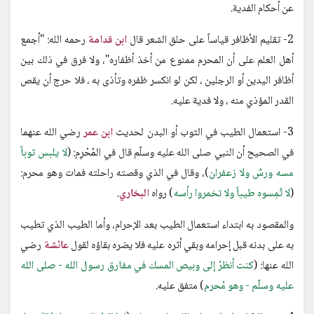
عن أحكام الفدية.
2- تقليم الأظافر قياساً على حلق الشعر قال
ابن قدامة
رحمه الله: "أجمع
أهل العلم على أن المحرم ممنوع من أخذ أظفاره"، ولا فرق في ذلك بين
أظافر اليدين أو الرجلين ، لكن لو انكسر ظفره وتأذى به ، فلا حرج أن يقص
القدر المؤذي منه ، ولا فدية عليه.
3- استعمال الطيب في الثوب أو البدن لحديث
ابن عمر
رضي الله عنهما
في الصحيح أن النبي صلى الله عليه وسلّم قال في المُحْرِم: (
لا يلبس ثوباً
مسه ورسٌ ولا زعفران
)، وقال في الذي وقصته راحلته فمات وهو محرم:
(
لا تُمِسوه طيباً ولا تخمروا رأسه
) رواه
البخاري
.
والمقصود به ابتداء استعمال الطيب بعد الإحرام، وأما الطيب الذي تطيب
به على بدنه قبل إحرامه وبقي أثره عليه فلا يضره بقاؤه لقول
عائشة
رضي
الله عنها: (
كنت أنظرُ إلى وبيص المسك في مفارق رسول الله - صلى الله
عليه وسلّم - وهو مُحرم
) متفق عليه.