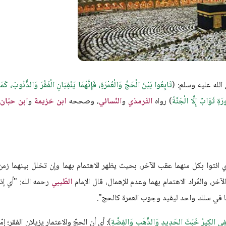
لله عليه وسلم: (
تَابِعُوا بَيْنَ الْحَجِّ وَالْعُمْرَةِ، فَإِنَّهُمَا يَنْفِيَانِ الْفَقْرَ وَالذُّنُوبَ، كَمَ
ِ ثَوَابٌ إِلَّا الْجَنَّةُ
) رواه
التّرمذي
و
النّسائي
، وصححه
ابن خزيمة
و
ابن حبّان
،
ي ائتوا بكل منهما عقب الآخر، بحيث يظهر الاهتمام بهما وإن تخلل بينهما زمن
ر الآخر، والمُراد الاهتمام بهما وعدم الإهمال، قال الإمام
الطّيبي
رحمه الله: "أي إذا
هُما في سلك واحد ليفيد وجوب العمرة كالحج".
يَنْفِي الكِيرُ خَبَثَ الحَدِيدِ وَالذَّهَبِ وَالفِضَّةِ
): أي أن الحجّ والاعتمار يزيلان الفقر؛ إمّا