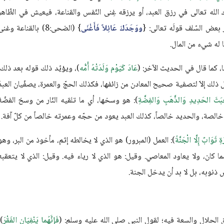
ارك الله تعالى في رزق العبد، أو يرزقه غِنى النّفس والقناعة، فيعيش في الظّاهر
بعض السّلف قولَه تعالى: {
ووَجَدَكَ عَائِلاً فَأَغْنَى
} (الضحى:8) بالقناعة وغن
ا له شيء من المال.
ها، كما قال في الحديث الآخر: (
عَادَ كَيَوْم وَلَدَتْهُ أُمُّه
)، ويؤيّد ذلك قوله بعد ذلك:
ل ذلك إلاّ لتصفية صحيح المعادن من زائفها، فكذلك الحجّ والعمرة، يصفّيان العبدَ
بَثَ الحَدِيدِ وَالذَّهَبِ وَالفِضَّةِ
): هو وسخها، أي ما تلقيه النّار من وسخ الفضّة
ة خالصة، والحديد خالصاً، كذلك العبد يعود من حجّه وعمرته خالصاً من كلّ آفة.
ِ ثَوَابٌ إِلَّا الْجَنَّةُ
): العمل (المبرور) هو الذي لا يخالطه إثم، مأخوذ من البر، وهو
ا كان، ولا يعاود المعاصي. وقيل: هو الذي لا رياء فيه. وقيل: الذي لا يتعقبه
ذنوبه، بل لا بد أن يدخل الجنة.
زق الحلال والسعة فيه؛ لقول النبي صلى الله عليه وسلم: (
فَإِنَّهُما يَنْفِيَانِ الفَقْرَ
)،