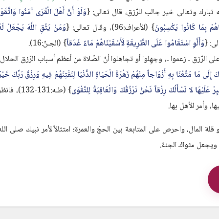
بارك وتعالى خير جالب للرّزق، قال تعالى: {
وَلَوْ أَنَّ أَهْلَ الْقُرَى آمَنُوا وَاتَّقَوْ
َاهُمْ بِمَا كَانُوا يَكْسِبُونَ
} (الأعراف:96)، وقال تعالى: {
وَمَنْ يَتَّقِ اللَّهَ يَجْعَلْ لَه
وَأَلَّوِ اسْتَقَامُوا عَلَى الطَّرِيقَةِ لَأَسْقَيْنَاهُمْ مَاءً غَدَقاً
} (الجـنّ:16).
الرّزق ـ زعموا ـ، وجهِلوا أو تجاهلوا أنّ الصّلاة من أعظم أسباب الرّزق الحلال،
كَ إِلَى مَا مَتَّعْنَا بِهِ أَزْوَاجاً مِنْهُمْ زَهْرَةَ الْحَيَاةِ الدُّنْيَا لِنَفْتِنَهُمْ فِيهِ وَرِزْقُ رَبِّكَ خَيْر
ْ عَلَيْهَا لا نَسْأَلُكَ رِزْقاً نَحْنُ نَرْزُقُكَ وَالْعَاقِبَةُ لِلتَّقْوَى
} (طـه:131-132)، فانظ
ها، وأمر الأهل بها.
قلة المال، واحرص على المتابعة بين الحجّ والعمرة؛ امتثالاً لأمر نبيك صلى الله
ويجعل مثواك الجنة.