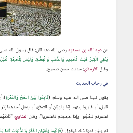
عن
عبد الله بن مسعود
رضي الله عنه قال: قال رسول الله صلى ا
يَنْفِي الْكِيرُ خَبَثَ الْحَدِيدِ وَالذَّهَبِ وَالْفِضَّةِ، وَلَيْسَ لِلْحَجَّةِ الْمَبْرُورَة
وقال
التّرمذي
: حديث حسن صحيح.
في رحاب الحديث
يقول نبينا صلى الله عليه وسلم: (
تَابِعُوا بَيْنَ الحَجِّ وَالعُمْرَةِ
): أ
قليل، أو قاربوا بينهما إمّا بالقِرَان أو التمتّع، أو بفعل أحدهما إث
اعتمرتم فحُجُّوا، وإذا حججتم فاعتمروا"، وقال
المناويّ
: "نَظَمَ
ثم يبيّن ثمرة ذلك فيقول: (
فَإِنَّهُما يَنْفِيَانِ الفَقْرَ وَالذُّنوُبَ كَمَا 