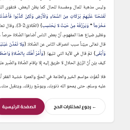
وليس مذهبة للمال ومفسدة للحال كما يظن البعض، فتقوى الله ت
لَفَتَحْنَا عَلَيْهِمْ بَرَكَاتٍ مِنَ السَّمَاءِ وَالْأَرْضِ وَلَكِنْ كَذَّبُوا فَأَخَذْن
مَخْرَجاً
*
وَيَرْزُقْهُ مِنْ حَيْثُ لا يَحْتَسِب
} (الطّلاق:2-3)، وقال تعالى: {
ونظير ضياع هذا المفهوم، أنّ بعض الناس أضاعوا الصّلاة حرصاً على 
قال تعالى مبيّناً سبب انصراف النّاس عن الصّلاة: {
وَلا تَمُدَّنَ عَيْنَيْ
وَأَبْقَى
} ثمّ قال في الآية التي تليها: {
وَأْمُرْ أَهْلَكَ بِالصَّلاةِ وَاصْطَبِر
كيف بيّن أنّ الرّزق الحلال لا طريق إليه إلا بإقام الصّلاة والصّبر علي
فلا تُفوّت مواسم الخير والطاعة في الحجّ والعمرة خشية الفقر أو 
عليه وسلم، حتى يمحو الله ذنوبك، ويوسّع رزقك، ويتقبل منك، 
← رجوع لمختارات الحج
الصفحة الرئيسية