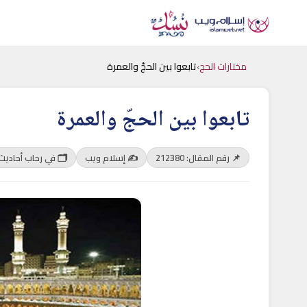
مختارات الحج
›
تابعوا بين الحجّ والعمرة
تابعوا بين الحجّ والعمرة
📌 رقم المقال: 212380
✍️ إسلام ويب
🗂 في رحاب أحاديث 