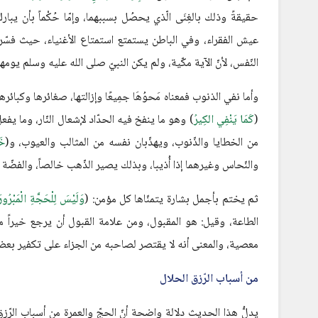
حقيقةً وذلك بالغِنَى الّذي يحصُل بسببهما، وإمّا حُكْماً بأن يب
عيش الفقراء، وفي الباطن يستمتع استمتاع الأغنياء، حيث فسّر 
النّفس، لأنّ الآية مكّية، ولم يكن النبيّ صلى الله عليه وسلم يومه
وأما نفي الذنوب فمعناه مَحوُهَا جمِيعًا وإزالتها، صغائرها وكبائر
(
كَمَا يَنْفِي الكِيرُ
) وهو ما ينفخ فيه الحدّاد لإشعال النّار، وما يفع
من الخطايا والذّنوب، ويهذّبان نفسه من المثالب والعيوب، و(
خَ
والنّحاس وغيرهما إذا أُذيبا، وبذلك يصير الذّهب خالصاً، والفضّ
ثم يختم بأجمل بشارة يتمنّاها كل مؤمن: (
وَلَيْسَ لِلْحَجَّةِ الْمَبْرُورَة
الطاعة، وقيل: هو المقبول، ومن علامة القبول أن يرجع خيراً مم
معصية، والمعنى أنه لا يقتصر لصاحبه من الجزاء على تكفير بعض 
من أسباب الرّزق الحلال
يدلُّ هذا الحديث دلالة واضحة أنّ الحجّ والعمرة من أسباب الرّ