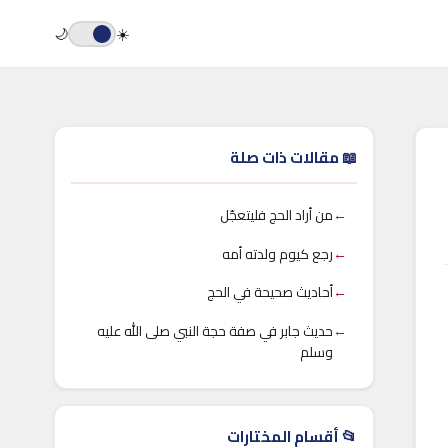
🌙
☀️
📖 مقالات ذات صلة
←
من أراد الحج فليتعجّل
←
رجع كيوم ولدته أمه
←
أحاديث صحيحة في الحج
←
حديث جابر في صفة حجة النبي صلى الله عليه
وسلم
📂 أقسام المختارات