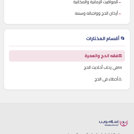
←
المواقيت الزمانية والمكانية
←
أركان الحج وواجباته وسننه
📂 أقسام المختارات
⚖️
فقه الحج والعمرة
📜
في رحاب أحاديث الحج
⚠️
أخطاء في الحج