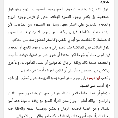
المَحْرَم.
القول الثاني: لا يشترط لوجوب الحج وجود المحرم أو الزوج وهو قول
الشافعية، بل يكفي وجود النسوة الثِقات، حتى لو فُرض وجود الزوج
والمحرم القادرين على السفر معها، وهذا هو المشهور من المذهب، لأن
الرفقة تقطع الأطماع فيهن، ولأنه سفر واجب لا يشترط له المحرم،
كالمسلمة إذا تخلصت من أيدي الكفار، وكالسفر لحضور مجالس الحاكم.
القول الثالث: قول المالكية فقد ذهبوا إلى وجوب وجود الزوج أو المحرم،
فإن لم يوجدا، أو وُجدا لكن امتنعا أو عجزا عن مرافقتها، فرفقة مأمونة،
والمعتمد صحة ذلك برفقة الرجال المأمونين أو النساء المأمونات، والأحْرى
أن تكون من الجنسين معاً، على أن تكون المرأة مأمونة في نفسها..
وذهب
ابن تيمية
إلى جواز سفر المرأة بحج الفريضة بدون مَحْرَم - إن عُدِم
- إذا أمنت على نفسها.
وليُعلم أن هذا الخلاف الذي ذكرناه هو في حج الفريضة دون حج النافلة،
والراجح - والله أعلم - جواز سفر المرأة للحج مع رفقة مأمونة عند أمن
الفتنة، وأمن الفتنة يُحدده الزمان والمكان ووسيلة السفر والرفقة فيه
وحالة المرأة، فهو أمر يختلف باختلاف الأشخاص والأزمان والأحوال..