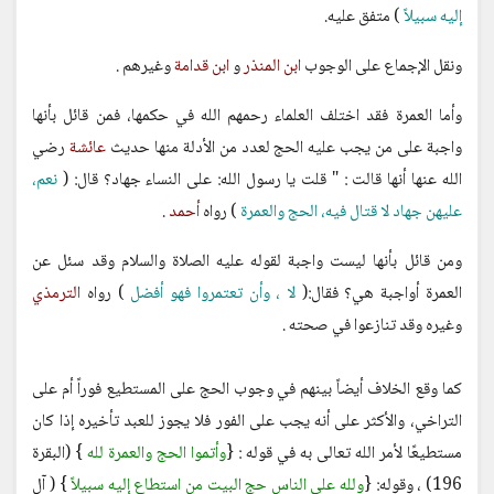
إليه سبيلاً
) متفق عليه.
ونقل الإجماع على الوجوب
ابن المنذر
و
ابن قدامة
وغيرهم .
وأما العمرة فقد اختلف العلماء رحمهم الله في حكمها، فمن قائل بأنها
واجبة على من يجب عليه الحج لعدد من الأدلة منها حديث
عائشة
رضي
الله عنها أنها قالت : " قلت يا رسول الله: على النساء جهاد؟ قال: (
نعم،
عليهن جهاد لا قتال فيه، الحج والعمرة
) رواه
أحمد
.
ومن قائل بأنها ليست واجبة لقوله عليه الصلاة والسلام وقد سئل عن
العمرة أواجبة هي؟ فقال:(
لا ، وأن تعتمروا فهو أفضل
) رواه
الترمذي
وغيره وقد تنازعوا في صحته .
كما وقع الخلاف أيضاً بينهم في وجوب الحج على المستطيع فوراً أم على
التراخي، والأكثر على أنه يجب على الفور فلا يجوز للعبد تأخيره إذا كان
مستطيعًا لأمر الله تعالى به في قوله : {
وأتموا الحج والعمرة لله
} (البقرة
196) ، وقوله: {
ولله على الناس حج البيت من استطاع إليه سبيلاً
} ( آل