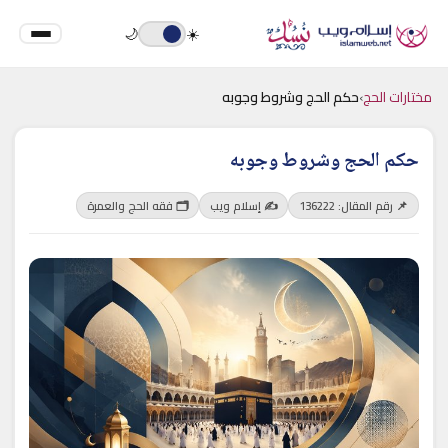
🌙
☀️
مختارات الحج
›
حكم الحج وشروط وجوبه
حكم الحج وشروط وجوبه
📌 رقم المقال: 136222
✍️ إسلام ويب
🗂 فقه الحج والعمرة