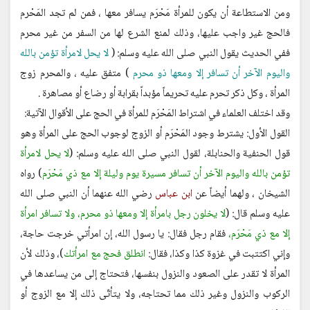
ومن الاستطاعة أن يكون للمرأة مَحْرَم يسافر معها ، فمن لم تجد المَحْرم
فالحج غير واجب عليها، وذلك لمنع الشرع لها من السفر من غير محرم
ففي الحديث يقول النبي صلى الله عليه وسلم: (
لا يحل لامرأة تؤمن بالله
واليوم الآخر أن تسافر إلا ومعها ذو محرم
) متفق عليه ، والمحرم زوج
المرأة ، وكل ذكر تحرم عليه تحريماً مؤبداً بقرابة أو رضاع أو مصاهرة .
وقد اختلف العلماء في اشتراط المَحْرَم للمرأة في الحج على الأقوال الآتية:
القول الأول: يشترط وجود المَحْرَم أو الزوج لوجوب الحج على المرأة وهو
قول الحنفية والحنابلة، لقول النبي صلى الله عليه وسلم: (
لا يحل لامرأة
تؤمن بالله واليوم الآخر أن تسافر مسيرة يوم وليلة إلا مع ذي مَحْرَم
) رواه
الشيخان ، ولهما أيضاً عن
ابن عباس
رضي الله عنهما أن النبي صلى الله
عليه وسلم قال: (
لا يخلون رجل بامرأة إلا ومعها ذو محرم، ولا تسافر امرأة
إلا مع ذي مَحْرَم،
فقام رجل فقال: يا رسول الله، إن امرأتي خرجت حاجة،
وإني اكتتبت في غزوة كذا وكذا، فقال:
انطلق فحج مع امرأتك
)، وذلك لأن
المرأة لا تقدر على الصعود والنزول بنفسها، فتحتاج إلى من يساعدها في
الركوب والنزول وغير ذلك مما تحتاجه، ولا يتأتّى ذلك إلا مع الزوج أو