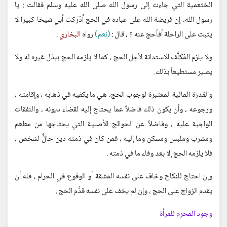
الخثعمية التي جاءت إلى رسول الله صلى الله عليه وسلم فقالت : يا
رسول الله، إن فريضة الله على عباده في الحج أدْرَكت أبي شيخا كبيرا لا
يثبت على الراحلة أفأحج عنه ؟ ، قال :
(نعم)
رواه
البخاري
.
ولا يلزم المُكَلَّف الاستدانة لأجل الحج ، كما لا يلزمه الحج ببذل غيره له ولا
يصير مستطيعاً بذلك.
والقدرة المالية المعتبرة لوجوب الحج، هي ما يكفيه في ذهابه ، وإقامته ،
ورجوعه ، وأن يكون ذلك فاضلاً عما يحتاج إليه لقضاء ديونه ، والنفقات
الواجبة عليه ، وفاضلاً عن الحوائج الأصلية التي يحتاجها من مطعم
ومشرب وملبس ومسكن وما إليه ، فمن كان في ذمته دين حالٌّ لشخص ،
فلا يلزمه الحج إلا بعد وفاء ما في ذمته .
وإن احتاج للنكاح وخاف على نفسه المشقة أو الوقوع في الحرام ، فله أن
يقدم الزواج على الحج ، وإن لم يخف على نفسه قدَّم الحج .
وجود المحرم للمرأة