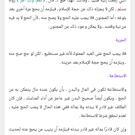
التي رفعت إليه صبيًا ، وقالت: ألهذا حج ؟، قال : (
نعم، ولكِ أجر
) رواه
مسلم
، لكن لا يجزئه ذلك عن حجة الإسلام ، فيلزمه أن يحج مرة أخرى بعد
بلوغه ؛ أما المجنون فلا يجب عليه الحج ولا يصح منه ، لأن الحج لا بد فيه
من نية وقصد ، ولا يمكن وجود ذلك من المجنون .
الحرية
فلا يجب الحج على العبد المملوك لأنه غير مستطيع ، لكن لو حج صح منه
، ويلزمه أن يحج حجة الإسلام بعد حريته .
الاستطاعة
والاستطاعة تكون في المال والبدن ، بأن يكونَ عنده مال يتمكن به من
الحج ، ويكون أيضاً صحيح البدن غير عاجز عن أداء المناسك ، فإن كان
المكلف غير قادرٍ لا ببدنه ولا بماله ففي هذه الحال لا يجب الحج عليه ،
لعدم تحقق شرط الاستطاعة .
وإن كان قادرًا بماله غير قادر ببدنه فيلزمه أن ينيب من يحج عنه لحديث