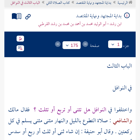
الرئيسية
بداية المجتهد ونهاية المقتصد
كتاب الصلاة الثاني
الباب الثالث في النوافل
تراجم الأعلام
بداية المجتهد ونهاية المقتصد
ابن رشد - أبو الوليد محمد بن أحمد بن محمد بن رشد القرطبي
جزء
صفحة
1
175
الباب الثالث
في النوافل
واختلفوا في
النوافل هل تثنى أو تربع أو تثلث ؟
فقال
مالك
والشافعي
: صلاة التطوع بالليل والنهار مثنى مثنى يسلم في كل
ركعتين . وقال
أبو حنيفة
: إن شاء ثنى أو ثلث أو ربع أو سدس