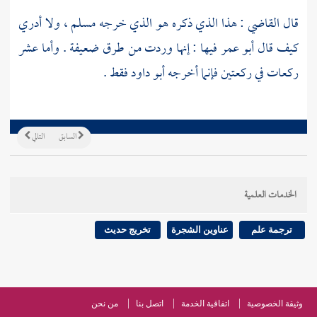
قال القاضي : هذا الذي ذكره هو الذي خرجه
مسلم
، ولا أدري
كيف قال
أبو عمر
فيها : إنها وردت من طرق ضعيفة . وأما عشر
ركعات في ركعتين فإنما أخرجه
أبو داود
فقط .
السابق
التالي
الخدمات العلمية
ترجمة علم
عناوين الشجرة
تخريج حديث
وثيقة الخصوصية
اتفاقية الخدمة
اتصل بنا
من نحن