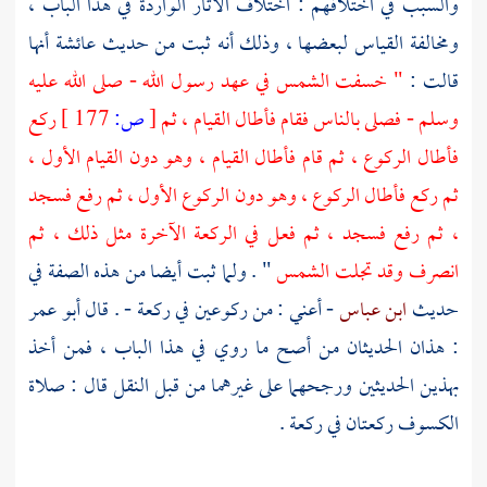
والسبب في اختلافهم : اختلاف الآثار الواردة في هذا الباب ،
ومخالفة القياس لبعضها ، وذلك أنه ثبت من حديث
عائشة
أنها
قالت :
" خسفت الشمس في عهد رسول الله - صلى الله عليه
وسلم - فصلى بالناس فقام فأطال القيام ، ثم
[
ص:
177 ]
ركع
فأطال الركوع ، ثم قام فأطال القيام ، وهو دون القيام الأول ،
ثم ركع فأطال الركوع ، وهو دون الركوع الأول ، ثم رفع فسجد
، ثم رفع فسجد ، ثم فعل في الركعة الآخرة مثل ذلك ، ثم
انصرف وقد تجلت الشمس
" . ولما ثبت أيضا من هذه الصفة في
حديث
ابن عباس
- أعني : من ركوعين في ركعة - . قال
أبو عمر
: هذان الحديثان من أصح ما روي في هذا الباب ، فمن أخذ
بهذين الحديثين ورجحهما على غيرهما من قبل النقل قال : صلاة
الكسوف ركعتان في ركعة .