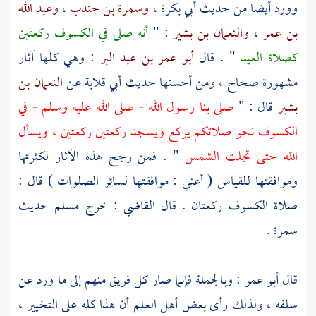
وورد أيضا من حديث
أبي بكرة
،
وسمرة بن جندب
،
وعبد الله
بن عمر
،
والنعمان بن بشير
: "
أنه صلى في الكسوف ركعتين
كصلاة العيد
" . قال
أبو عمر بن عبد البر
: وهي كلها آثار
مشهورة صحاح ، ومن أحسنها حديث
أبي قلابة
عن
النعمان بن
بشير
قال : "
صلى بنا رسول الله - صلى الله عليه وسلم - في
الكسوف نحو صلاتكم يركع ويسجد ركعتين ركعتين ، ويسأل
الله حتى تجلت الشمس
" . فمن رجح هذه الآثار لكثرتها
وموافقتها للقياس ( أعني : موافقتها لسائر الصلوات ) قال :
صلاة الكسوف ركعتان . قال القاضي : خرج
مسلم
حديث
سمرة
.
قال
أبو عمر
: وبالجملة فإنما صار كل فريق منهم إلى ما ورد عن
سلفه ، ولذلك رأى بعض أهل العلم أن هذا كله على التخيير ،