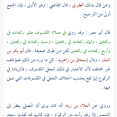
وممن قال بذلك
الطبري
، قال القاضي : وهو الأولى ، فإن الجمع
أولى من الترجيح .
قال
أبو عمر
: وقد روي
في صلاة الكسوف عشر ركعات في
ركعتين ، وثمان ركعات في ركعتين ، وست ركعات في ركعتين ،
وأربع ركعات في ركعتين
لكن من طرق ضعيفة . قال
أبو بكر بن
المنذر
، وقال
إسحاق بن راهويه
: كل ما ورد من ذلك فمؤتلف
غير مختلف لأن الاعتبار في ذلك لتجلي الكسوف ، فالزيادة في
الركوع إنما تقع بحسب اختلاف التجلي في الكسوفات التي صلى
فيها .
وروي عن
العلاء بن زياد
أنه كان يرى أن المصلي ينظر إلى
الشمس إذا رفع رأسه من الركوع ، فإن كانت قد تجلت سجد