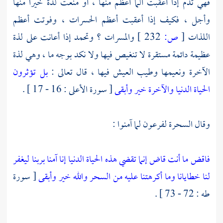
فهي تذم إذا أعقبت ألما أعظم منها ، أو منعت لذة خيرا منها
وأجل ، فكيف إذا أعقبت أعظم الحسرات ، وفوتت أعظم
اللذات
[
ص:
232 ]
والمسرات ؟ وتحمد إذا أعانت على لذة
عظيمة دائمة مستقرة لا تنغيص فيها ولا نكد بوجه ما ، وهي لذة
الآخرة ونعيمها وطيب العيش فيها ، قال تعالى :
بل تؤثرون
الحياة الدنيا
والآخرة خير وأبقى
[ سورة الأعلى : 16 - 17 ] .
وقال السحرة
لفرعون
لما آمنوا :
فاقض ما أنت قاض إنما تقضي هذه الحياة الدنيا
إنا آمنا بربنا ليغفر
لنا خطايانا وما أكرهتنا عليه من السحر والله خير وأبقى
[ سورة
طه : 72 - 73 ] .