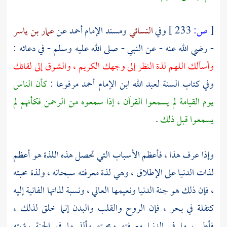
[
ص:
233 ]
وفي
النسائي
ومسند الإمام
أحمد
عن
عمار بن ياسر
- رضي الله عنه - عن النبي - صلى الله عليه وسلم - في دعائه :
وأسألك اللهم لذة النظر إلى وجهك الكريم ، والشوق إلى لقائك
وفي كتاب السنة
لعبد الله ابن الإمام أحمد
مرفوعا :
كأن الناس
يوم القيامة لم يسمعوا القرآن ، إذا سمعوه من الرحمن فكأنهم لم
يسمعوا قبل ذلك
.
وإذا عرف هذا ، فأعظم الأسباب التي تحصل هذه اللذة هو أعظم
لذات الدنيا على الإطلاق ، وهي لذة معرفته سبحانه ، ولذة محبته
، فإن ذلك هو جنة الدنيا ونعيمها العالي ، ونسبة لذاتها الفانية إليه
كتفلة في بحر ، فإن الروح والقلب والبدن إنما خلق لذلك ،
فأطيب ما في الدنيا معرفته ومحبته وألذ ما في الجنة رؤيته